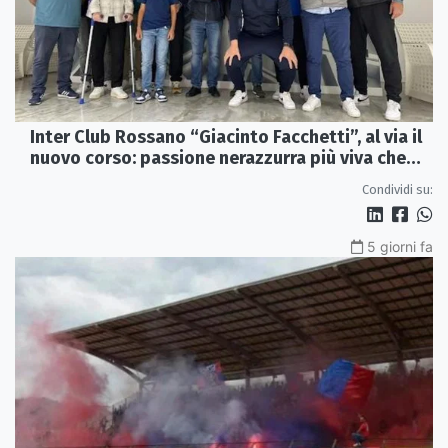
Inter Club Rossano “Giacinto Facchetti”, al via il
nuovo corso: passione nerazzurra più viva che
mai
Condividi su:
5 giorni fa