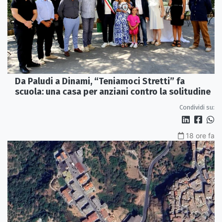
Da Paludi a Dinami, “Teniamoci Stretti” fa
scuola: una casa per anziani contro la solitudine
Condividi su:
18 ore fa