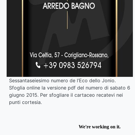
Sessantaseiesimo numero de l’Eco dello Jonio.
Sfoglia online la versione pdf del numero di sabato 6
giugno 2015. Per sfogliare il cartaceo recatevi nei
punti cortesia.