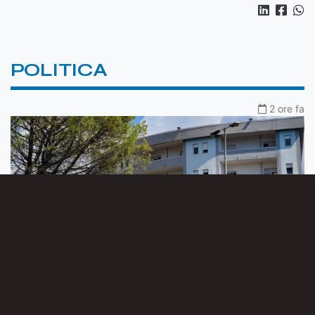
POLITICA
2 ore fa
Ospedale di Castrovillari, Futuro Nazionale:
«Dopo le denunce servono fatti, non passerelle»