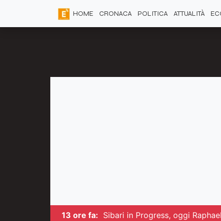
HOME
CRONACA
POLITICA
ATTUALITÀ
EC
13 ore fa:
Sibari in Progress, oggi Raphae