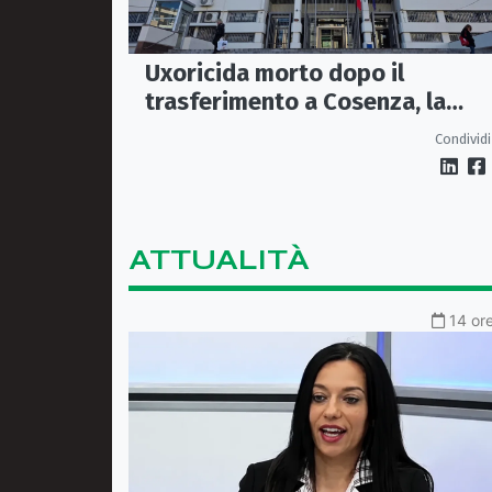
Uxoricida morto dopo il
trasferimento a Cosenza, la
Procura apre un’inchiesta
Condividi
ATTUALITÀ
14 ore