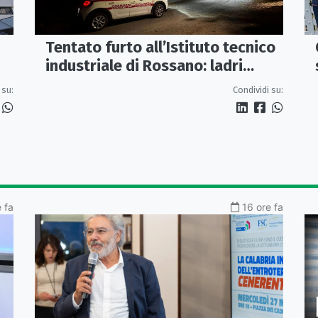
Tentato furto all’Istituto tecnico
industriale di Rossano: ladri
messi in fuga dalla vigilanza
 su:
Condividi su:
 fa
16 ore fa