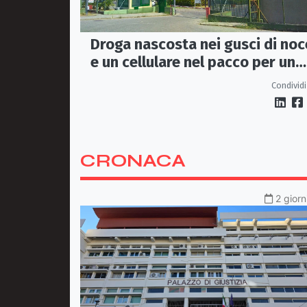
Droga nascosta nei gusci di noc
e un cellulare nel pacco per un
detenuto: sequestro nel carcer
Condividi
di Rossano
CRONACA
2 giorn