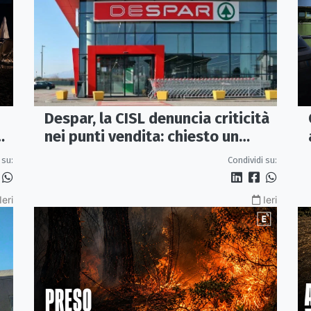
Despar, la CISL denuncia criticità
nei punti vendita: chiesto un
incontro urgente a Maiora
 su:
Condividi su:
Ieri
Ieri