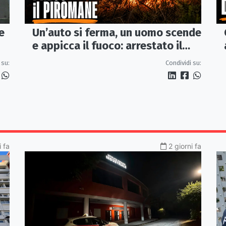
e
Un’auto si ferma, un uomo scende
e appicca il fuoco: arrestato il
e
(presunto) piromane di Morano
 su:
Condividi su:
i fa
2 giorni fa