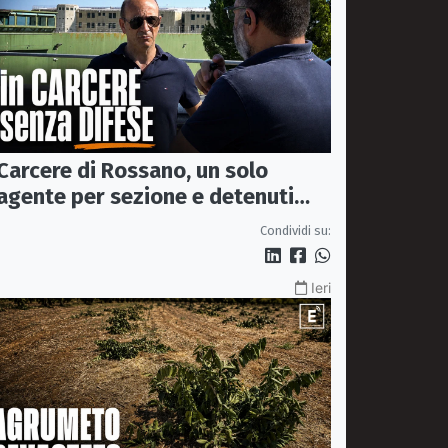
Carcere di Rossano, un solo
agente per sezione e detenuti
psichiatrici senza cure: «La
Condividi su:
sicurezza è venuta meno» |
VIDEO
Ieri