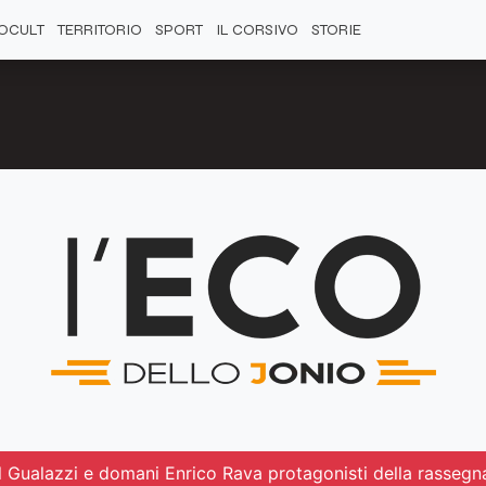
OCULT
TERRITORIO
SPORT
IL CORSIVO
STORIE
l Gualazzi e domani Enrico Rava protagonisti della rassegna