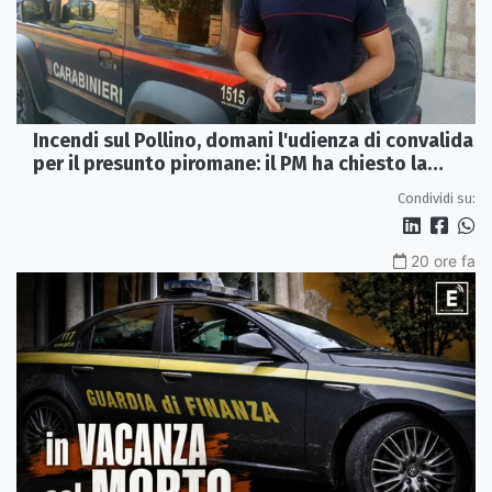
Incendi sul Pollino, domani l'udienza di convalida
per il presunto piromane: il PM ha chiesto la
misura in carcere
Condividi su:
20 ore fa