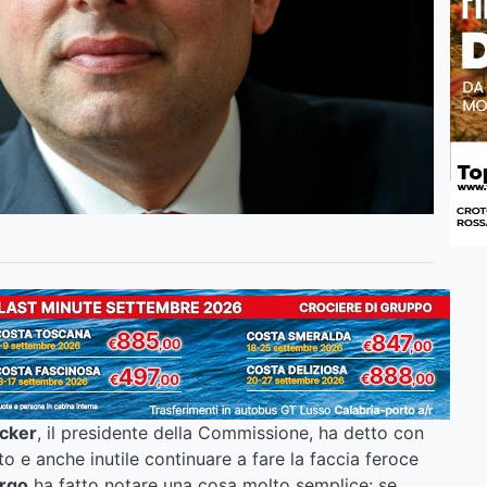
cker
, il presidente della Commissione, ha detto con
to e anche inutile continuare a fare la faccia feroce
rgo
ha fatto notare una cosa molto semplice: se