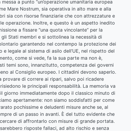
ia messa a punto “un’operazione umanitaria europea
ome Mare Nostrum, sia operativa in alto mare e alla
bri sia con risorse finanziarie che con attrezzature e
ale operazione. Inoltre, e questo è un aspetto inedito
issione a fissare “una quota vincolante” per la
i gli Stati membri e si sottolinea la necessità di
 volontario garantendo nel contempo la protezione dei
uro e legale al sistema di asilo dell’UE, nel rispetto del
amento, come si vede, fa la sua parte ma non è,
ti temi sono, innanzitutto, competenza dei governi
seno al Consiglio europeo. I cittadini devono saperlo.
 a provare di correre ai ripari, salvo poi ricadere
 risiedono le principali responsabilità. La memoria va
ne il giorno immediatamente dopo il classico minuto di
 diciamo apertamente: non siamo soddisfatti per come
varato pochissime e deludenti misure anche se, al
empre di un passo in avanti. È del tutto evidente che
cercare di affrontarlo con misure di grande portata.
sarebbero risposte fallaci, ad alto rischio e senza