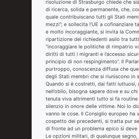
risoluzione di Strasburgo chiede che s
di ricerca, solida e permanente, che, c
quale contribuiscano tutti gli Stati mem
mezzi”; e sollecita l’UE a cofinanziare t
e molto incoraggiante, si invita la Comm
ripartizione dei richiedenti asilo tra tutt
“incoraggiare le politiche di rimpatrio
diritti di tutti i migranti e l’accesso sic
principio di non respingimento”. Il Parl
purtroppo, conoscenza diffusa che ques
degli Stati membri che si riuniscono in 
Quando si è costretti, dai fatti luttuosi,
nell’oblio, bisogna sapere dove e su chi
tenuta viva altrimenti tutto si fa routi
silenzio in onore delle vittime. Noi lo
vanno le cose. Il Consiglio europeo ha 
cospetto dei precedenti, si tratta pur s
di fronte ad un problema epico si deve 
Le opzioni militari, di qualunque segno, 