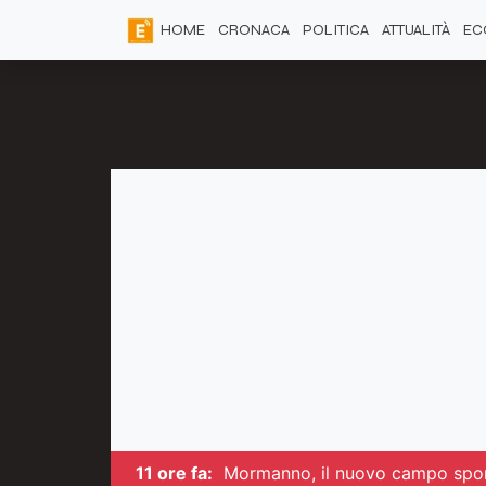
HOME
CRONACA
POLITICA
ATTUALITÀ
EC
11 ore fa:
Mormanno, il nuovo campo spor