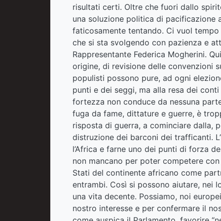
risultati certi. Oltre che fuori dallo spi
una soluzione politica di pacificazione a
faticosamente tentando. Ci vuol tempo 
che si sta svolgendo con pazienza e atten
Rappresentante Federica Mogherini. Qui 
origine, di revisione delle convenzioni su
populisti possono pure, ad ogni elezion
punti e dei seggi, ma alla resa dei cont
fortezza non conduce da nessuna parte.
fuga da fame, dittature e guerre, è tro
risposta di guerra, a cominciare dalla, p
distruzione dei barconi dei trafficanti. 
l’Africa e farne uno dei punti di forza 
non mancano per poter competere con a
Stati del continente africano come partne
entrambi. Così si possono aiutare, nei lor
una vita decente. Possiamo, noi europei, 
nostro interesse e per confermare il nost
come auspica il Parlamento, favorire “neg