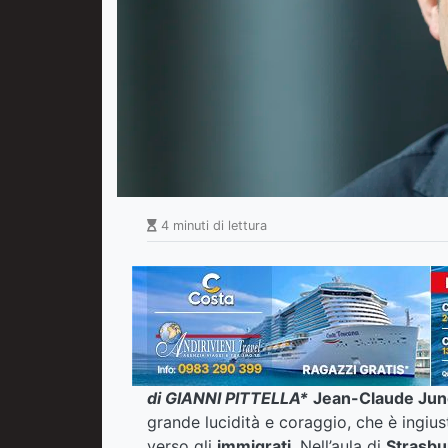
4 minuti di lettura
di GIANNI PITTELLA*
Jean-Claude Jun
grande lucidità e coraggio, che è ingius
verso gli
immigrati
. Nell’aula di
Strasbu