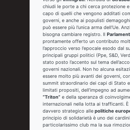
chiudi le porte a chi cerca protezione e 
capo di quelli che vengono additati co
governi, e anche ai populisti demagoghi
può essere più l’unica arma dell’Ue. Anz
bisogna cambiare registro. Il
Parlamen
prontamente offerto un contributo molto
l’approccio verso l’epocale esodo dal 
principali gruppi politici (Ppe, S&D, Ve
stato posto l’accento sul tema dell’acc
governi nazionali. Non ho alcuna esitaz
essere molto più avanti dei governi, co
summit straordinario dei capi di Stato 
limitati propositi, dell’impegno ad aume
“Triton”
e della speranza di coinvolgimen
internazionali nella lotta ai trafficanti
davvero strategico alle
politiche europe
principio di solidarietà è uno dei cardin
particolarissimo club ma la sua rimozio