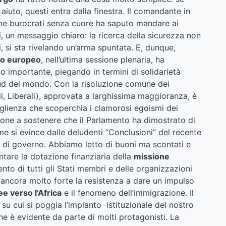
aiuto, questi entra dalla finestra. Il comandante in
me burocrati senza cuore ha saputo mandare ai
, un messaggio chiaro: la ricerca della sicurezza non
i, si sta rivelando un’arma spuntata. E, dunque,
to europeo
, nell’ultima sessione plenaria, ha
 importante, piegando in termini di solidarietà
sud del mondo. Con la risoluzione comune dei
rdi, Liberali), approvata a larghissima maggioranza, è
oglienza che scoperchia i clamorosi egoismi dei
ione a sostenere che il Parlamento ha dimostrato di
me si evince dalle deludenti “Conclusioni” del recente
e di governo. Abbiamo letto di buoni ma scontati e
ntare la dotazione finanziaria della
missione
to di tutti gli Stati membri e delle organizzazioni
. È ancora molto forte la resistenza a dare un impulso
e verso l’Africa
e il fenomeno dell’immigrazione. Il
i su cui si poggia l’impianto istituzionale del nostro
ne è evidente da parte di molti protagonisti. La