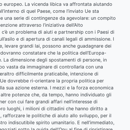
rito europeo. La vicenda libica va affrontata aiutando
ll’interno di quel Paese, come l’inviato Ue sta
e una serie di contingenze da agevolare: un compito
zione attraverso l’iniziativa dell’Alto
c’è un problema di aiuti e partnership con i Paesi di
ll’asilo e di apertura di canali legali di ammissione. I
e, levare grandi lai, possono anche guadagnare dei
i dovranno constatare che la politica dell’Europa-
 La dimensione degli spostamenti di persone, in
ppo vasta da immaginare di controllarla con una
eraltro difficilmente praticabile, intenzione di
L’Ue dovrebbe ri-orientare la propria politica per
della sua azione esterna. I mezzi e la forza economica
ltre potenze che, da tempo, hanno individuato gli
r con cui fare grandi affari nell’interesse di
o luoghi, i milioni di cittadini che hanno diritto a
rafforzare le politiche di aiuto allo sviluppo, per il
ro indiscutibile spirito umanitario. E nell’immediato,
oziati sotto la guida dell’Onu al fine di ripristinare