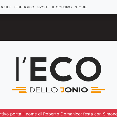
OCULT
TERRITORIO
SPORT
IL CORSIVO
STORIE
tivo porta il nome di Roberto Domanico: festa con Simone