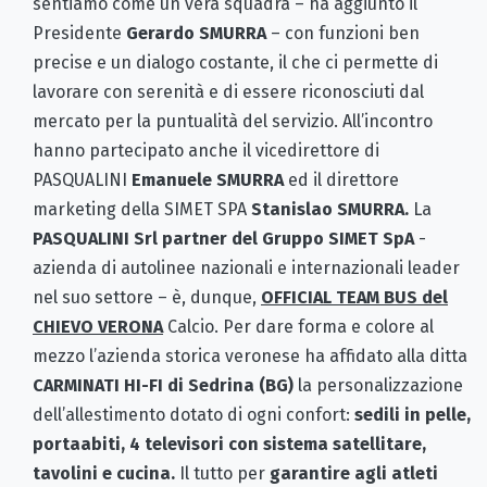
sentiamo come un vera squadra – ha aggiunto il
Presidente
Gerardo SMURRA
– con funzioni ben
precise e un dialogo costante, il che ci permette di
lavorare con serenità e di essere riconosciuti dal
mercato per la puntualità del servizio. All’incontro
hanno partecipato anche il vicedirettore di
PASQUALINI
Emanuele SMURRA
ed il direttore
marketing della SIMET SPA
Stanislao SMURRA.
La
PASQUALINI Srl partner del Gruppo SIMET SpA
-
azienda di autolinee nazionali e internazionali leader
nel suo settore – è, dunque,
OFFICIAL TEAM BUS del
CHIEVO VERONA
Calcio. Per dare forma e colore al
mezzo l’azienda storica veronese ha affidato alla ditta
CARMINATI HI-FI di Sedrina (BG)
la personalizzazione
dell’allestimento dotato di ogni confort:
sedili in pelle,
portaabiti, 4 televisori con sistema satellitare,
tavolini e cucina.
Il tutto per
garantire agli atleti