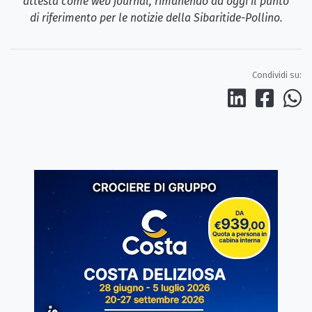
attesta come web journal, rimanendo ad oggi il punto
di riferimento per le notizie della Sibaritide-Pollino.
Condividi su: