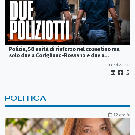
Polizia, 58 unità di rinforzo nel cosentino ma
solo due a Corigliano-Rossano e due a
Castrovillari
Condividi su:
POLITICA
12 ore fa