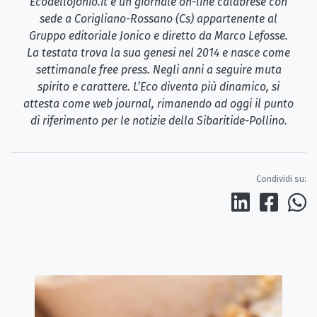
Ecodellojonio.it è un giornale on-line calabrese con
sede a Corigliano-Rossano (Cs) appartenente al
Gruppo editoriale Jonico e diretto da Marco Lefosse.
La testata trova la sua genesi nel 2014 e nasce come
settimanale free press. Negli anni a seguire muta
spirito e carattere. L’Eco diventa più dinamico, si
attesta come web journal, rimanendo ad oggi il punto
di riferimento per le notizie della Sibaritide-Pollino.
Condividi su: