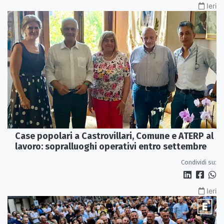
Ieri
Case popolari a Castrovillari, Comune e ATERP al
lavoro: sopralluoghi operativi entro settembre
Condividi su:
Ieri