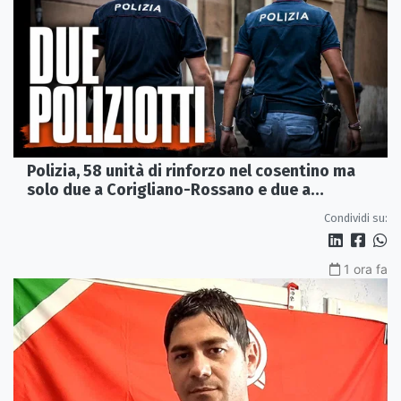
Polizia, 58 unità di rinforzo nel cosentino ma
solo due a Corigliano-Rossano e due a
Castrovillari
Condividi su:
1 ora fa