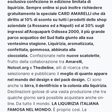
esclusiva confezione in edizione limitata di
liquirizie. Sempre online si può inoltre richiedere
gratuitamente la speciale CARD AMARELLI che dà
diritto al 10% di sconto su tutti i prodotti dello shop
aziendale (a Rossano ed a Napoli) ed al 30% sugli
ingressi all’Acquapark Odissea 2000, il più grande
parco acquatico del Sud Italia giunto alla sua
ventesima stagione.
Liquirizia, aromatizzata,
confettata, gommosa, abbinata alla
cioccolata.
Confezionate nelle
nuove scatolette
,
frutto della collaborazione tra
Amarelli,
Notcot.org
e
Thedieline
, siti di ricerca che
selezionano e pubblicano il
meglio di quanto appare
nel mondo del design e del pack design.
Ci sono
anche la
birra, il dentifricio e la colonia alla liquirizia
.
Declinazioni golose di una vasta produzione che tra
qualche giorno sarà possibile acquistare anche on-
line.
Da tutto il mondo.
LA LIQUIRIZIA ITALIANA
FAMOSA NEL MONDO.
È proprio così. La