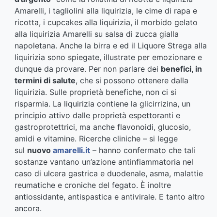
Amarelli, i tagliolini alla liquirizia, le cime di rapa e
ricotta, i cupcakes alla liquirizia, il morbido gelato
alla liquirizia Amarelli su salsa di zucca gialla
napoletana. Anche la birra e ed il Liquore Strega alla
liquirizia sono spiegate, illustrate per emozionare e
dunque da provare. Per non parlare dei
benefici, in
termini di salute
, che si possono ottenere dalla
liquirizia. Sulle proprietà benefiche, non ci si
risparmia. La liquirizia contiene la glicirrizina, un
principio attivo dalle proprietà espettoranti e
gastroprotettrici, ma anche flavonoidi, glucosio,
amidi e vitamine. Ricerche cliniche – si legge
sul
nuovo
amarelli.it
– hanno confermato che tali
sostanze vantano un’azione antinfiammatoria nel
caso di ulcera gastrica e duodenale, asma, malattie
reumatiche e croniche del fegato. È inoltre
antiossidante, antispastica e antivirale. E tanto altro
ancora.