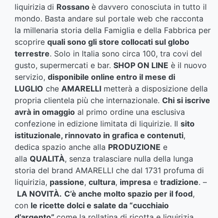
liquirizia
di
Rossano
è davvero conosciuta in tutto il
mondo. Basta andare sul portale web che racconta
la millenaria storia della Famiglia e della Fabbrica per
scoprire
quali sono gli store collocati sul globo
terrestre
. Solo in Italia sono circa 100, tra covi del
gusto, supermercati e bar.
SHOP ON LINE
è il nuovo
servizio,
disponibile online entro il mese di
LUGLIO
che
AMARELLI
metterà a disposizione della
propria clientela più che internazionale.
Chi si iscrive
avrà in omaggio
al primo ordine una esclusiva
confezione in edizione limitata di liquirizie. Il
sito
istituzionale, rinnovato in grafica e contenuti
,
dedica spazio anche alla
PRODUZIONE
e
alla
QUALITÀ
, senza tralasciare nulla della lunga
storia del brand AMARELLI che dal 1731 profuma di
liquirizia,
passione
,
cultura
,
impresa
e
tradizione
. –
LA NOVITÀ.
C’è anche molto spazio per il food
,
con
le ricette dolci e salate da “cucchiaio
d’argento”
come la rollatina di ricotta e liquirizia