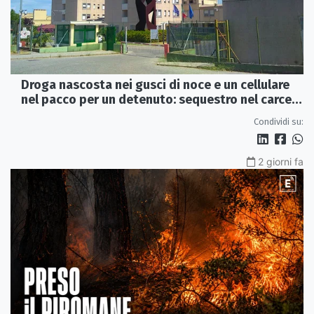
Droga nascosta nei gusci di noce e un cellulare
nel pacco per un detenuto: sequestro nel carcere
di Rossano
Condividi su:
2 giorni fa