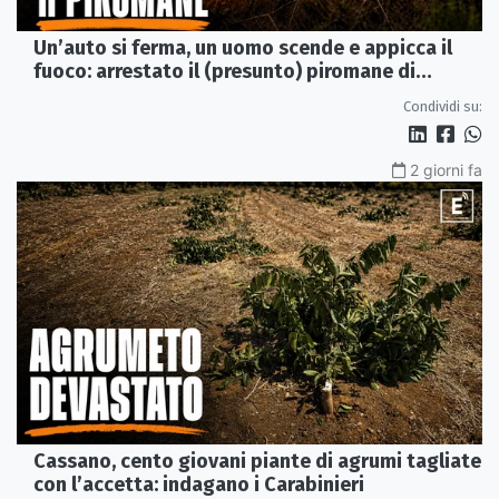
Un’auto si ferma, un uomo scende e appicca il
fuoco: arrestato il (presunto) piromane di
Morano
Condividi su:
2 giorni fa
Cassano, cento giovani piante di agrumi tagliate
con l’accetta: indagano i Carabinieri