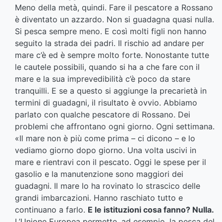
Meno della metà, quindi. Fare il pescatore a Rossano
è diventato un azzardo. Non si guadagna quasi nulla.
Si pesca sempre meno. E così molti figli non hanno
seguito la strada dei padri. Il rischio ad andare per
mare c’è ed è sempre molto forte. Nonostante tutte
le cautele possibili, quando si ha a che fare con il
mare e la sua imprevedibilità c’è poco da stare
tranquilli. E se a questo si aggiunge la precarietà in
termini di guadagni, il risultato è ovvio. Abbiamo
parlato con qualche pescatore di Rossano. Dei
problemi che affrontano ogni giorno. Ogni settimana.
«Il mare non è più come prima – ci dicono – e lo
vediamo giorno dopo giorno. Una volta uscivi in
mare e rientravi con il pescato. Oggi le spese per il
gasolio e la manutenzione sono maggiori dei
guadagni. Il mare lo ha rovinato lo strascico delle
grandi imbarcazioni. Hanno raschiato tutto e
continuano a farlo.
E le istituzioni cosa fanno? Nulla.
L’Unione Europea permette, ad esempio, la pesca del