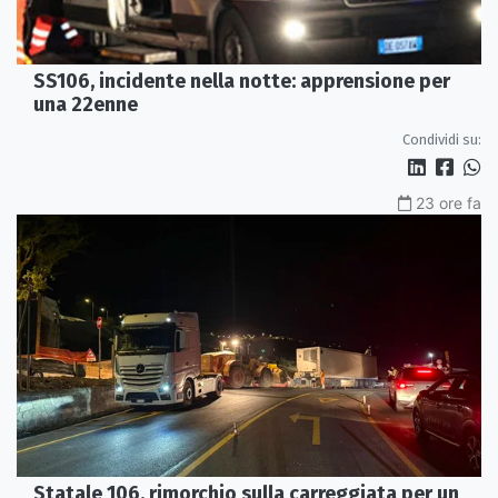
SS106, incidente nella notte: apprensione per
una 22enne
Condividi su:
23 ore fa
Statale 106, rimorchio sulla carreggiata per un