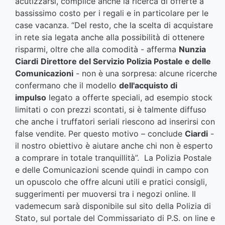
acutizzarsi, complice anche la ricerca di offerte a
bassissimo costo per i regali e in particolare per le
case vacanza. “Del resto, che la scelta di acquistare
in rete sia legata anche alla possibilità di ottenere
risparmi, oltre che alla comodità - afferma
Nunzia
Ciardi
Direttore del Servizio Polizia Postale e delle
Comunicazioni
- non è una sorpresa: alcune ricerche
confermano che il modello
dell'acquisto di
impulso
legato a offerte speciali, ad esempio stock
limitati o con prezzi scontati, si è talmente diffuso
che anche i truffatori seriali riescono ad inserirsi con
false vendite. Per questo motivo – conclude
Ciardi
-
il nostro obiettivo è aiutare anche chi non è esperto
a comprare in totale tranquillità”. La Polizia Postale
e delle Comunicazioni scende quindi in campo con
un opuscolo che offre alcuni utili e pratici consigli,
suggerimenti per muoversi tra i negozi online. Il
vademecum sarà disponibile sul sito della Polizia di
Stato, sul portale del Commissariato di P.S. on line e