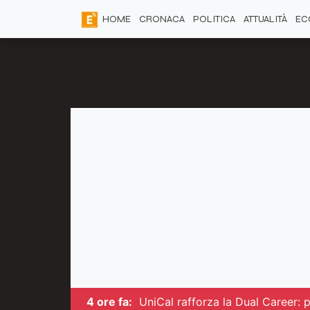
HOME
CRONACA
POLITICA
ATTUALITÀ
EC
4 ore fa:
UniCal rafforza la Dual Career: pi