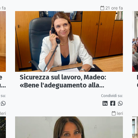
 fa
21 ore fa
e
Sicurezza sul lavoro, Madeo:
un
«Bene l'adeguamento alla
normativa nazionale, servono più
 su:
Condividi su:
tutele»
Ieri
Ieri