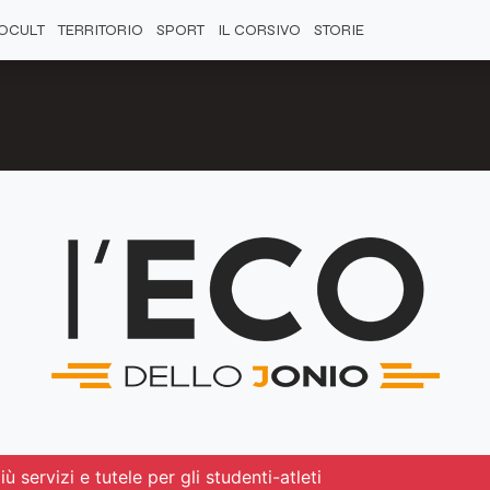
OCULT
TERRITORIO
SPORT
IL CORSIVO
STORIE
ù servizi e tutele per gli studenti-atleti