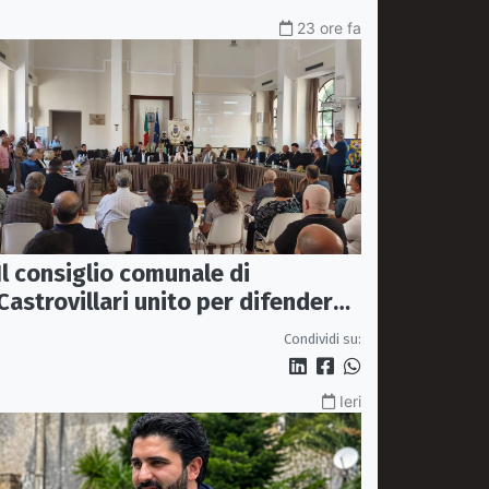
23 ore fa
Il consiglio comunale di
Castrovillari unito per difendere
il diritto alla salute
Condividi su:
Ieri