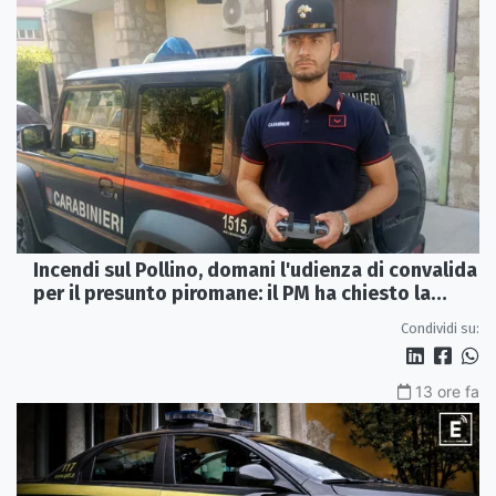
Incendi sul Pollino, domani l'udienza di convalida
per il presunto piromane: il PM ha chiesto la
misura in carcere
Condividi su:
13 ore fa