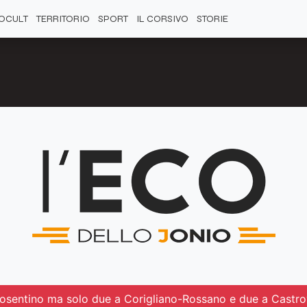
OCULT
TERRITORIO
SPORT
IL CORSIVO
STORIE
l cosentino ma solo due a Corigliano-Rossano e due a Castrov