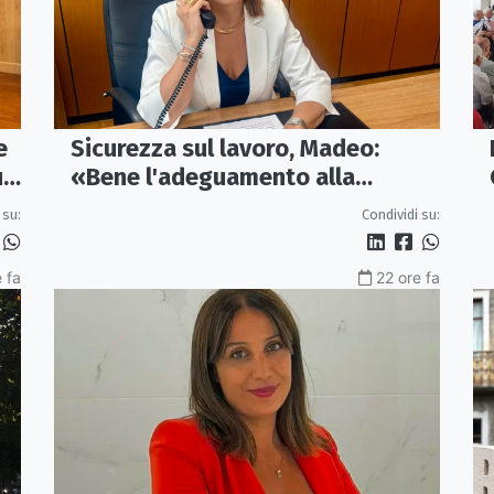
e
Sicurezza sul lavoro, Madeo:
un
«Bene l'adeguamento alla
normativa nazionale, servono più
 su:
Condividi su:
tutele»
 fa
22 ore fa