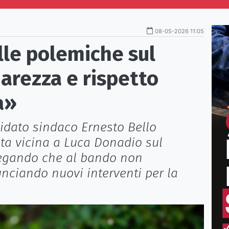
08-05-2026 11:05
lle polemiche sul
iarezza e rispetto
a»
idato sindaco Ernesto Bello
ista vicina a Luca Donadio sul
piegando che al bando non
unciando nuovi interventi per la