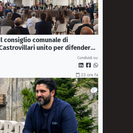
Il consiglio comunale di
Castrovillari unito per difendere
il diritto alla salute
Condividi su:
23 ore fa