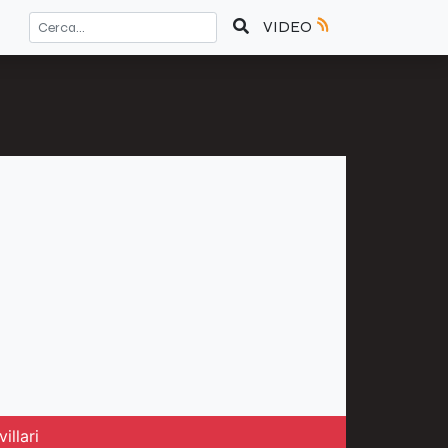
VIDEO
illari