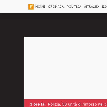
HOME
CRONACA
POLITICA
ATTUALITÀ
EC
3 ore fa:
Polizia, 58 unità di rinforzo ne