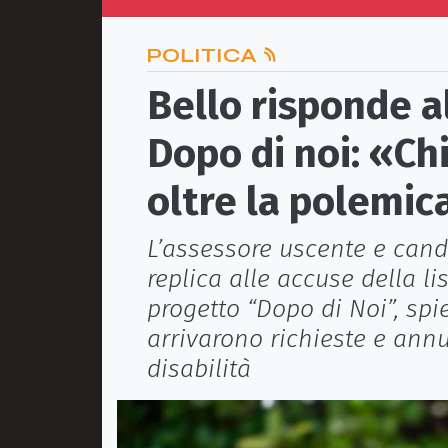
POLITICA
Bello risponde a
Dopo di noi: «Ch
oltre la polemic
L’assessore uscente e cand
replica alle accuse della l
progetto “Dopo di Noi”, s
arrivarono richieste e ann
disabilità