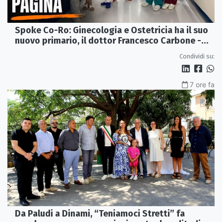
Spoke Co-Ro: Ginecologia e Ostetricia ha il suo
nuovo primario, il dottor Francesco Carbone -
VIDEO
Condividi su:
7 ore fa
Da Paludi a Dinami, “Teniamoci Stretti” fa