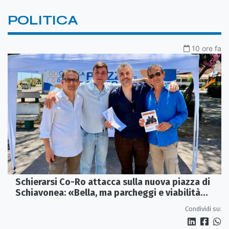
POLITICA
10 ore fa
Schierarsi Co-Ro attacca sulla nuova piazza di
Schiavonea: «Bella, ma parcheggi e viabilità
sono al collasso»
Condividi su: