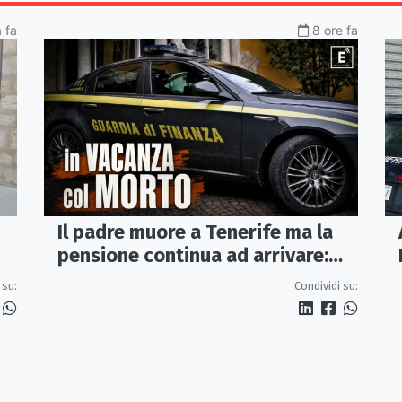
a fa
8 ore fa
Il padre muore a Tenerife ma la
pensione continua ad arrivare:
indagati due coniugi
 su:
Condividi su: