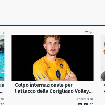
e fa
Ieri
iù
Colpo internazionale per
l'attacco della Corigliano Volley:
arriva l'opposto svedese Johan
 su:
Condividi su:
Gruvaeus