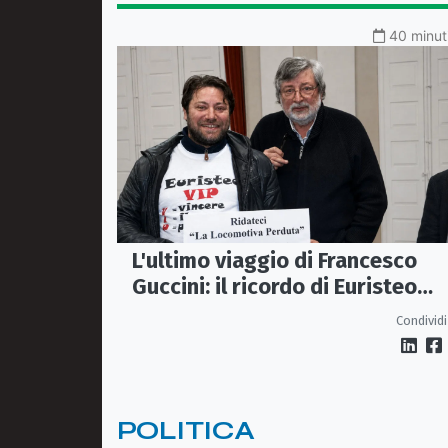
40 minuti
L'ultimo viaggio di Francesco
Guccini: il ricordo di Euristeo
Ceraolo, il pendolare della
Condividi
"Locomotiva Perduta"
POLITICA