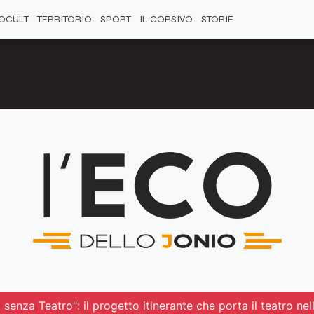
OCULT
TERRITORIO
SPORT
IL CORSIVO
STORIE
senza Teatro": il progetto itinerante che porta il teatro nel