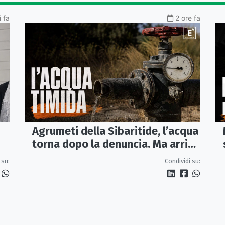
 fa
2 ore fa
Agrumeti della Sibaritide, l’acqua
torna dopo la denuncia. Ma arriva
con un terzo della pressione
 su:
Condividi su: