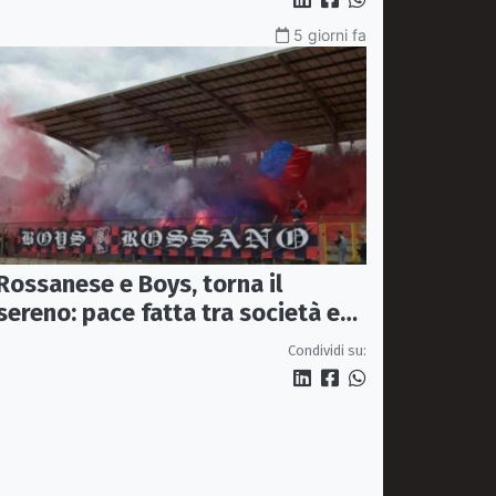
5 giorni fa
Rossanese e Boys, torna il
sereno: pace fatta tra società e
tifoseria organizzata
Condividi su: