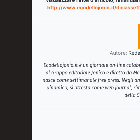
visualizzare l’intero articolo, rimandia
http://www.ecodellojonio.it/diciass
Autore:
Redaz
Ecodellojonio.it è un giornale on-line cala
al Gruppo editoriale Jonico e diretto da Ma
nasce come settimanale free press. Negli ann
dinamico, si attesta come web journal, rim
della S