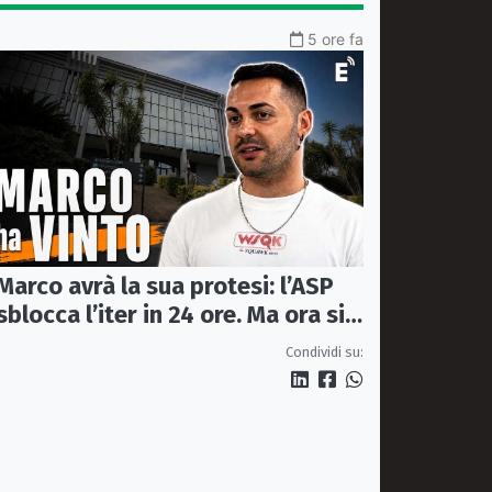
5 ore fa
Marco avrà la sua protesi: l’ASP
sblocca l’iter in 24 ore. Ma ora si
apre il caso dell’Ufficio ausili
Condividi su: