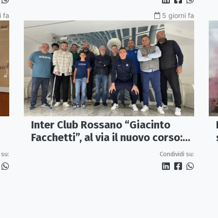
i fa
5 giorni fa
Inter Club Rossano “Giacinto
Facchetti”, al via il nuovo corso:
passione nerazzurra più viva che
 su:
Condividi su:
mai