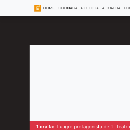
HOME
CRONACA
POLITICA
ATTUALITÀ
EC
1 ora fa:
Lungro protagonista de "Il Teatro 