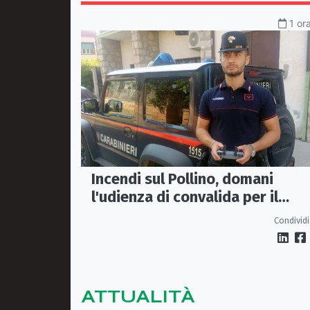
1 or
Incendi sul Pollino, domani
l'udienza di convalida per il
presunto piromane: il PM ha
Condividi
chiesto la misura in carcere
ATTUALITÀ