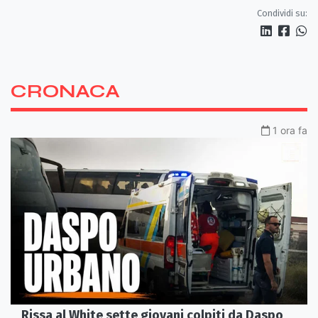
Condividi su:
CRONACA
1 ora fa
Rissa al White sette giovani colpiti da Daspo