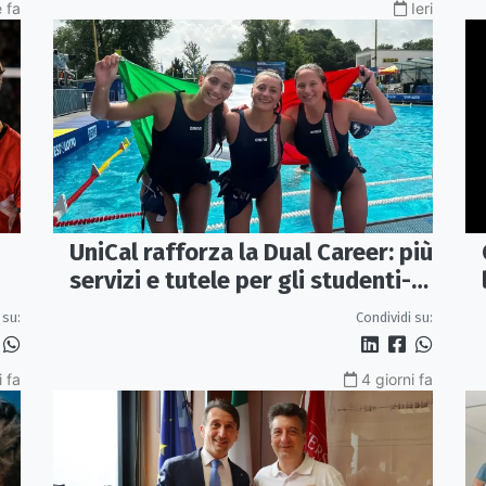
 fa
Ieri
UniCal rafforza la Dual Career: più
servizi e tutele per gli studenti-
atleti
 su:
Condividi su:
i fa
4 giorni fa