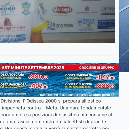
ivisione, l’ Odissea 2000 si prepara all'ostico
à impegnata contro il Meta. Una gara fondamentale
cora ambire a posizioni di classifica più consone al
i di prima fascia; composto da calcettisti di grande
. Per questi motivi ci vorrà la partita perfetta per