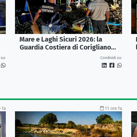
Mare e Laghi Sicuri 2026: la
Guardia Costiera di Corigliano
controlla il litorale da Rocca
 su:
Condividi su:
Imperiale a Cariati.
e fa
11 ore fa