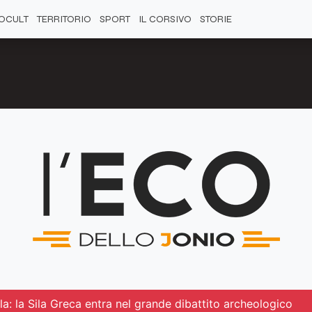
OCULT
TERRITORIO
SPORT
IL CORSIVO
STORIE
a: la Sila Greca entra nel grande dibattito archeologico