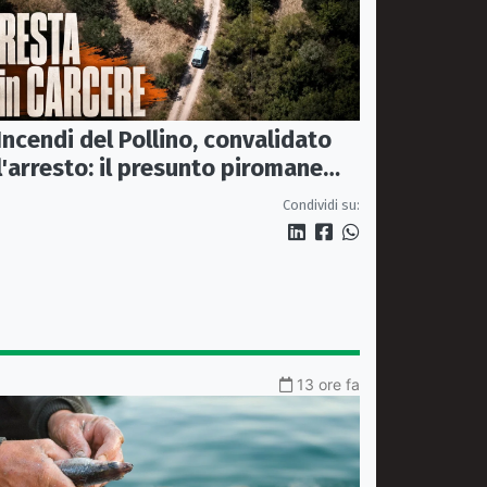
Incendi del Pollino, convalidato
l'arresto: il presunto piromane
resta in carcere
Condividi su:
13 ore fa