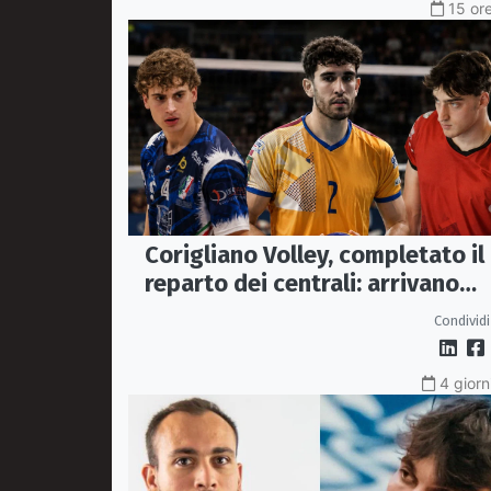
15 ore
Corigliano Volley, completato il
reparto dei centrali: arrivano
Pasquali e Napolitano,
Condividi
confermato Tanzi
4 giorn