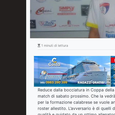
1 minuti di lettura
Reduce dalla bocciatura in Coppa della D
match di sabato prossimo. Che la vedr
per la formazione calabrese se vuole an
roster allestito. L’avversario è di quell
qualità e guidato da un ottimo allenatore