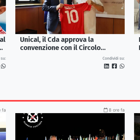
al
Unical, il Cda approva la
e
convenzione con il Circolo
Ricreativo
 su:
Condividi su:
e fa
8 ore fa