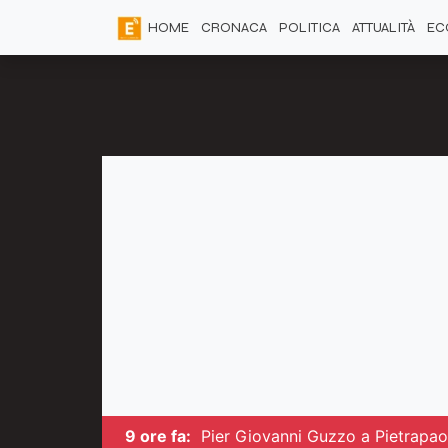
HOME
CRONACA
POLITICA
ATTUALITÀ
EC
9 ore fa:
Pier Giovanni Guzzo a Pietrapaol