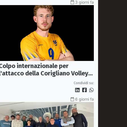
3 giorni fa
Colpo internazionale per
l'attacco della Corigliano Volley:
arriva l'opposto svedese Johan
Condividi su:
Gruvaeus
6 giorni fa