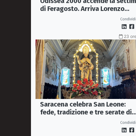
Odissea 2000 accende la setti
di Feragosto. Arriva Lorenzo
Salvetti
Condividi
23 ore
Saracena celebra San Leone:
fede, tradizione e tre serate di
spettacolo per la festa del
Condividi
Patrono