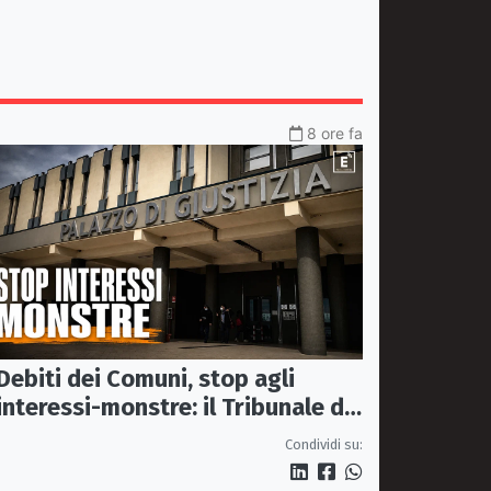
8 ore fa
Debiti dei Comuni, stop agli
interessi-monstre: il Tribunale di
Castrovillari taglia il conto
Condividi su: