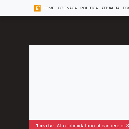
HOME
CRONACA
POLITICA
ATTUALITÀ
EC
1 ora fa:
Atto intimidatorio al cantiere di