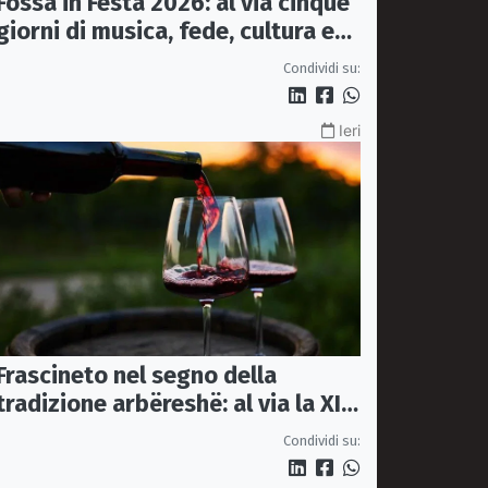
Fossa in Festa 2026: al via cinque
giorni di musica, fede, cultura e
sapori
Condividi su:
Ieri
Frascineto nel segno della
tradizione arbëreshë: al via la XII
edizione della Festa del Vino
Condividi su: