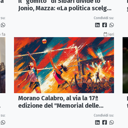
ma
Il “gomito” di Sibari divide lo
Jonio, Mazza: «La politica scelga
la bretella di Thurio»
 su:
Condividi su:
 fa
Ieri
Morano Calabro, al via la 17ª
edizione del "Memorial delle
Stelle"
 su:
Condividi su: