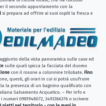
per il secondo appuntamento con la
i
si prepara ad offrire ai suoi ospiti la fresca e
e aggiunto della vista panoramica sulle case ed
te
sulle quali spicca la facciata del duomo
zione
con il rosone a colonnine trilobate.
Fino
no, questi, gli orari in cui si potrà usufruire
pla la presenza di un bagnino qualificato con
aliana Salvamento Acquatico. – Per info e
e i numeri 0981948072, 3493366376 o scrivere
I piatti nel territorio - con le mani in