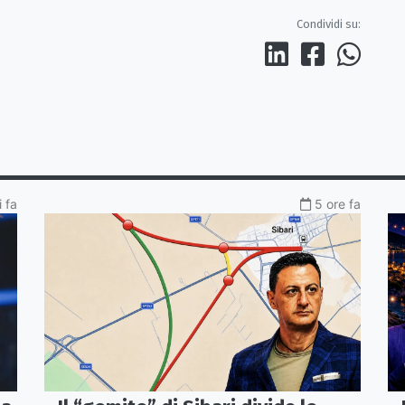
Condividi su:
 fa
5 ore fa