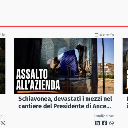
i fa
4 ore fa
Schiavonea, devastati i mezzi nel
cantiere del Presidente di Ance
Calabria Rugna. «Non ci
 su:
Condividi su:
fermeremo»