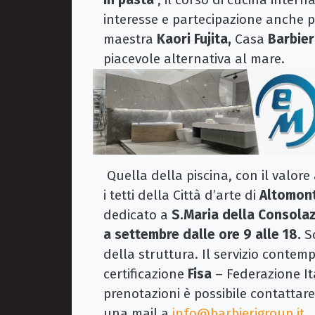
interesse e partecipazione anche 
maestra
Kaori Fujita,
Casa
Barbier
piacevole alternativa al mare.
Quella della piscina, con il valor
i tetti della Città d’arte di
Altomon
dedicato a
S.Maria della Consola
a settembre dalle ore 9 alle 18.
So
della struttura. Il servizio contem
certificazione
Fisa
– Federazione It
prenotazioni è possibile contattar
una mail a
info@barbierigroup.it
.