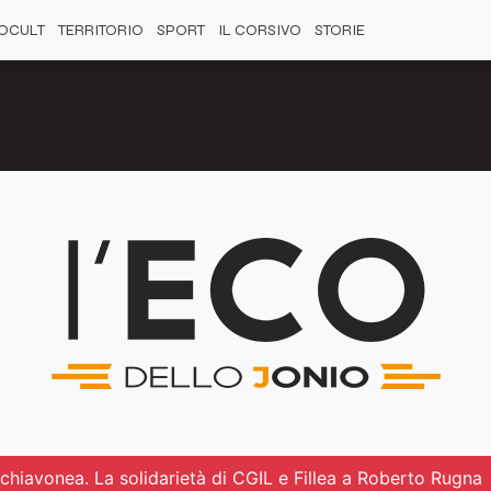
OCULT
TERRITORIO
SPORT
IL CORSIVO
STORIE
 Schiavonea. La solidarietà di CGIL e Fillea a Roberto Rugna