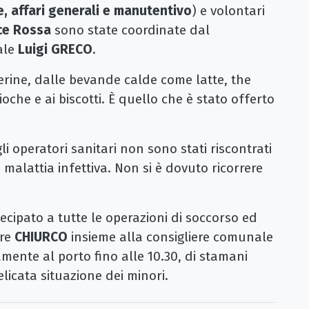
e, affari generali e manutentivo
) e volontari
ce
Rossa
sono state coordinate dal
ale
Luigi GRECO
.
erine, dalle bevande calde come latte, the
ioche e ai biscotti. È quello che è stato offerto
li operatori sanitari non sono stati riscontrati
alattia infettiva. Non si è dovuto ricorrere
tecipato a tutte le operazioni di soccorso ed
ore
CHIURCO
insieme alla consigliere comunale
mente al porto fino alle 10.30, di stamani
elicata situazione dei minori.