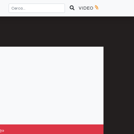
VIDEO
e»