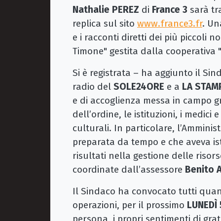
Nathalie PEREZ
di
France 3
sarà tr
replica sul sito
www.france3.fr
. Un
e i racconti diretti dei più piccoli
Timone" gestita dalla cooperativa 
Si è registrata – ha aggiunto il S
radio del
SOLE24ORE
e a
LA STAM
e di accoglienza messa in campo gra
dell’ordine, le istituzioni, i medici 
culturali. In particolare, l’Ammini
preparata da tempo e che aveva ist
risultati nella gestione delle ris
coordinate dall’assessore
Benito 
Il Sindaco ha convocato tutti quan
operazioni, per il prossimo
LUNEDÌ
persona, i propri sentimenti di grat