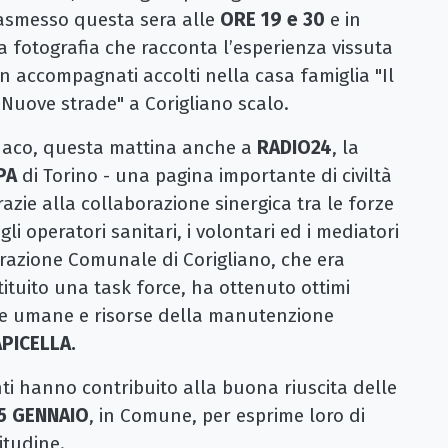
asmesso questa sera alle
ORE 19 e 30
e in
a fotografia che racconta l’esperienza vissuta
 non accompagnati accolti nella casa famiglia "Il
"Nuove strade" a Corigliano scalo.
indaco, questa mattina anche a
RADIO24
, la
PA
di Torino - una pagina importante di civiltà
zie alla collaborazione sinergica tra le forze
e gli operatori sanitari, i volontari ed i mediatori
strazione Comunale di Corigliano, che era
ituito una task force, ha ottenuto ottimi
orse umane e risorse della manutenzione
APICELLA.
ti hanno contribuito alla buona riuscita delle
 5 GENNAIO
, in Comune, per esprime loro di
itudine.