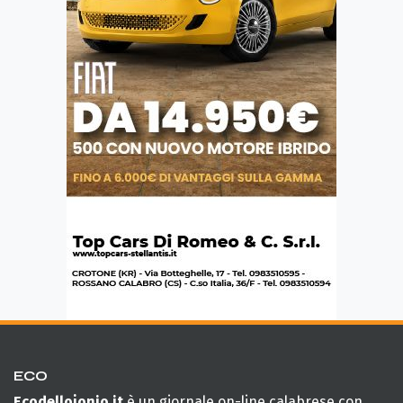
ECO
Ecodellojonio.it
è un giornale on-line calabrese con