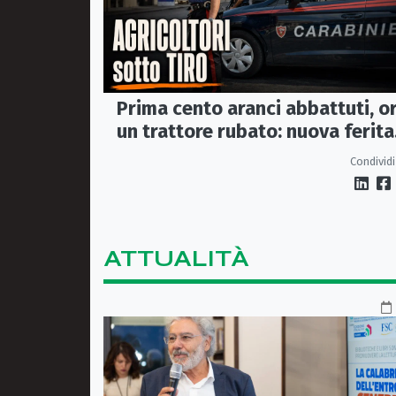
Prima cento aranci abbattuti, o
un trattore rubato: nuova ferita
all’agricoltura della Sibaritide
Condividi
ATTUALITÀ