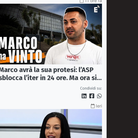
11 ore fa
Marco avrà la sua protesi: l’ASP
sblocca l’iter in 24 ore. Ma ora si
apre il caso dell’Ufficio ausili
Condividi su:
Ieri