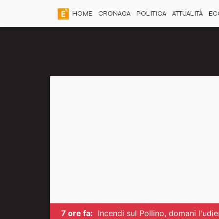
HOME
CRONACA
POLITICA
ATTUALITÀ
EC
7 ore fa:
Incendi sul Pollino, domani l'udi