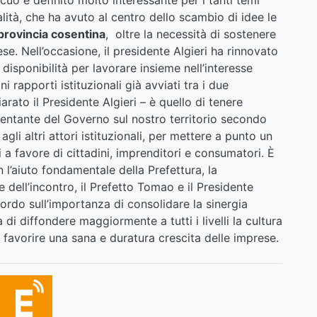
cuo e definito molto interessante per i tanti temi
ialità, che ha avuto al centro dello scambio di idee le
provincia cosentina
, oltre la necessità di sostenere
e. Nell’occasione, il presidente Algieri ha rinnovato
disponibilità per lavorare insieme nell’interesse
i rapporti istituzionali già avviati tra i due
arato il Presidente Algieri – è quello di tenere
esentante del Governo sul nostro territorio secondo
gli altri attori istituzionali, per mettere a punto un
 a favore di cittadini, imprenditori e consumatori. È
l’aiuto fondamentale della Prefettura, la
 dell’incontro, il Prefetto Tomao e il Presidente
ordo sull’importanza di consolidare la sinergia
à di diffondere maggiormente a tutti i livelli la cultura
r favorire una sana e duratura crescita delle imprese.