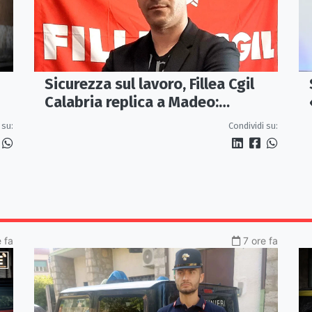
Sicurezza sul lavoro, Fillea Cgil
Calabria replica a Madeo:
«Servono controlli, non incentivi
 su:
Condividi su:
alle imprese»
 fa
7 ore fa