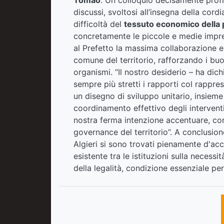
Tomao
. Un colloquio decisamente profi
discussi, svoltosi all’insegna della cord
difficoltà del
tessuto economico della 
concretamente le piccole e medie impres
al Prefetto la massima collaborazione e 
comune del territorio, rafforzando i buon
organismi. “Il nostro desiderio – ha dichi
sempre più stretti i rapporti col rappr
un disegno di sviluppo unitario, insieme a
coordinamento effettivo degli interventi
nostra ferma intenzione accentuare, con 
governance del territorio”. A conclusione
Algieri si sono trovati pienamente d'acc
esistente tra le istituzioni sulla necessit
della legalità, condizione essenziale pe