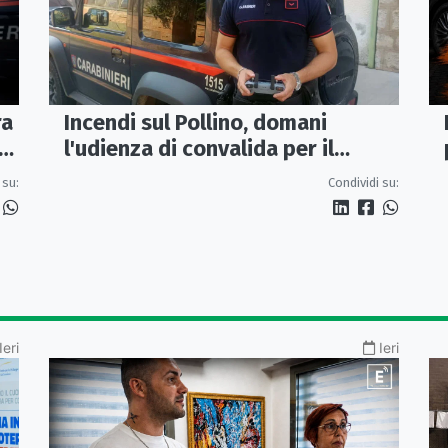
Incendi sul Pollino, domani
ra
l'udienza di convalida per il
presunto piromane: il PM ha
Condividi su:
 su:
chiesto la misura in carcere
Ieri
Ieri