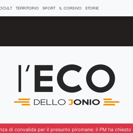
OCULT
TERRITORIO
SPORT
IL CORSIVO
STORIE
enza di convalida per il presunto piromane: il PM ha chiesto 