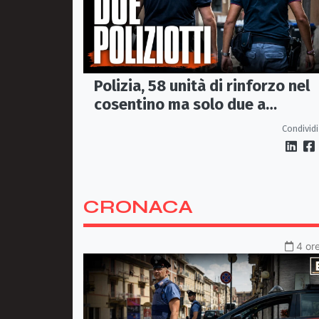
Polizia, 58 unità di rinforzo nel
cosentino ma solo due a
Corigliano-Rossano e due a
Condividi
Castrovillari
CRONACA
4 ore