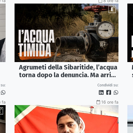
e fa
8 ore fa
Agrumeti della Sibaritide, l’acqua
torna dopo la denuncia. Ma arriva
con un terzo della pressione
 su:
Condividi su:
 fa
16 ore fa