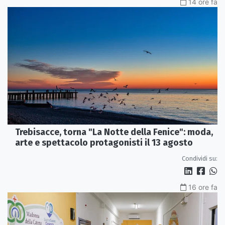
14 ore fa
Trebisacce, torna "La Notte della Fenice": moda,
arte e spettacolo protagonisti il 13 agosto
Condividi su:
16 ore fa