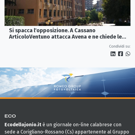
Si spacca l'opposizione. A Cassano
ArticoloVentuno attacca Avena e ne chiede le
dimissioni
Condividi su:
ECO
Ecodellojonio.it
è un giornale on-line calabrese con
sede a Corigliano-Rossano (Cs) appartenente al Gruppo