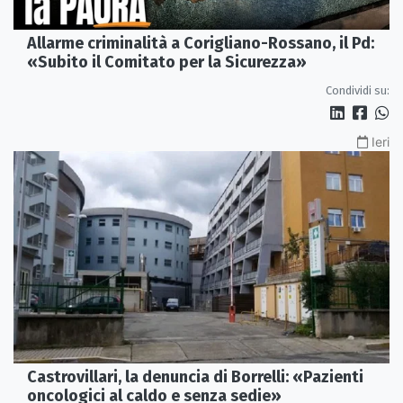
Allarme criminalità a Corigliano-Rossano, il Pd:
«Subito il Comitato per la Sicurezza»
Condividi su:
Ieri
Castrovillari, la denuncia di Borrelli: «Pazienti
oncologici al caldo e senza sedie»