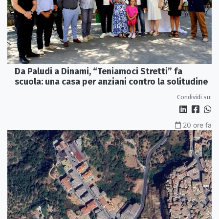
Da Paludi a Dinami, “Teniamoci Stretti” fa
scuola: una casa per anziani contro la solitudine
Condividi su:
20 ore fa