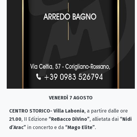
VENERDÌ 7 AGOSTO
CENTRO STORICO- Villa Labonia
, a partire dalle ore
21.00
, II Edizione
“ReBacco DiVino”
, allietata dai
“Nidi
d’Arac”
in concerto e da
“Mago Elite”
.