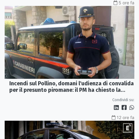
5 ore fa
Incendi sul Pollino, domani l'udienza di convalida
per il presunto piromane: il PM ha chiesto la
misura in carcere
Condividi su:
12 ore fa