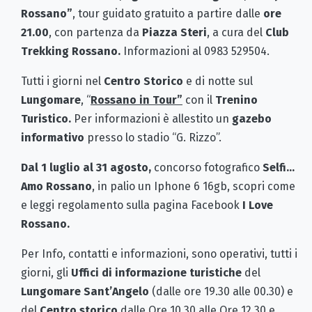
Rossano”
, tour guidato gratuito a partire dalle
ore
21.00
, con partenza da
Piazza Steri
, a cura del
Club
Trekking Rossano.
Informazioni al 0983 529504.
Tutti i giorni nel
Centro Storico
e di notte sul
Lungomare
, “
Rossano in Tour”
con il
Trenino
Turistico.
Per informazioni è allestito un
gazebo
informativo
presso lo stadio “G. Rizzo”.
Dal 1 luglio al 31 agosto,
concorso fotografico
Selfi…
Amo Rossano
, in palio un Iphone 6 16gb, scopri come
e leggi regolamento sulla pagina Facebook
I Love
Rossano.
Per Info, contatti e informazioni, sono operativi, tutti i
giorni, gli
Uffici di informazione turistiche
del
Lungomare Sant’Angelo
(dalle ore 19.30 alle 00.30) e
del
Centro storico
dalle Ore 10.30 alle Ore 12.30 e