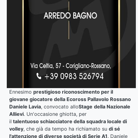
Ennesimo
prestigioso riconoscimento per il
giovane
giocatore
della Ecoross Pallavolo Rossano
Daniele Lavia
,
convocato allo
Stage
della Nazionale
Allievi
. Un'occasione ghiotta, per
il
talentuoso
schiacciatore della squadra locale di
volley
, che già da tempo ha richiamato su
di sé
l'attenzione di diverse società di Serie A1
. Daniele