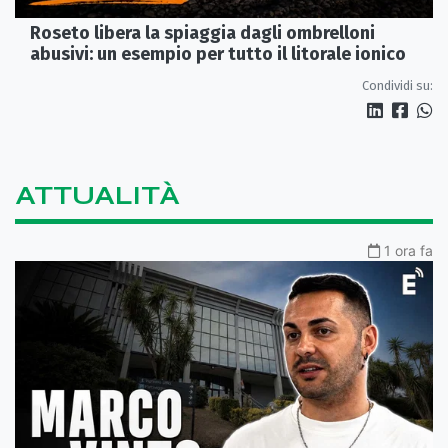
Roseto libera la spiaggia dagli ombrelloni
abusivi: un esempio per tutto il litorale ionico
Condividi su:
ATTUALITÀ
1 ora fa