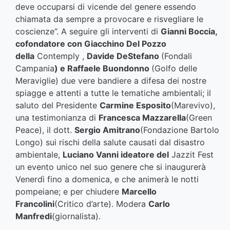
deve occuparsi di vicende del genere essendo
chiamata da sempre a provocare e risvegliare le
coscienze”. A seguire gli interventi di
Gianni Boccia,
cofondatore con Giacchino Del Pozzo
della
Contemply ,
Davide De
Stefano
(Fondali
Campania
) e Raffaele Buondonno
(Golfo delle
Meraviglie) due vere bandiere a difesa dei nostre
spiagge e attenti a tutte le tematiche ambientali; il
saluto del Presidente
Carmine Esposito
(Marevivo),
una testimonianza di
Francesca Mazzarella
(Green
Peace), il dott.
Sergio Amitrano
(Fondazione Bartolo
Longo) sui rischi della salute causati dal disastro
ambientale,
Luciano Vanni ideatore del
Jazzit Fest
un evento unico nel suo genere che si inaugurerà
Venerdì fino a domenica, e che animerà le notti
pompeiane; e per chiudere
Marcello
Francolini
(Critico d’arte). Modera
Carlo
Manfredi
(giornalista).