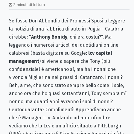
2 minuti di lettura
Se fosse Don Abbondio dei Promessi Sposi a leggere
la notizia di una fabbrica di auto in Puglia - Calabria
direbbe: "
Anthony Bonidy
, chi era costui?". Ma
leggendo i numerosi articoli dei quotidiani on line
calabresi (basta digitare su Google:
lcv capital
management
) si viene a sapere che Tony (più
confidenziale) è americano sì, ma ha i nonni che
vivono a Miglierina nei pressi di Catanzaro. I nonni?
Beh, a me, che sono stato sempre bello come il sole,
anche ora che ho quasi settant'anni, Tony sembra mì
nonno; ma quanti anni avranno i suoi di nonni?
Centoquaranta? Complimenti! Apprendiamo anche
che è Manager Lcv. Andando ad approfondire
vediamo che la Lcv è un ufficio situato a Pittsburgh
(USA), che si occupa di Pianificazione finanziaria (da