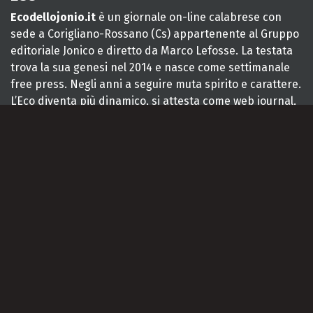
Ecodellojonio.it
è un giornale on-line calabrese con
sede a Corigliano-Rossano (Cs) appartenente al Gruppo
editoriale Jonico e diretto da Marco Lefosse. La testata
trova la sua genesi nel 2014 e nasce come settimanale
free press. Negli anni a seguire muta spirito e carattere.
L’Eco diventa più dinamico, si attesta come web journal,
rimanendo ad oggi il punto di riferimento per le notizie
della Sibaritide-Pollino.
CONTATTI
Chi Siamo
La Redazione
Scrivi a l'ECO
La tua pubblicità qui!
INFORMAZIONI LEGALI