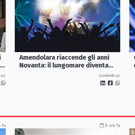
i
Amendolara riaccende gli anni
Novanta: il lungomare diventa
una discoteca a cielo aperto
 su:
Condividi su:
 fa
8 ore fa