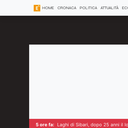
HOME
CRONACA
POLITICA
ATTUALITÀ
EC
5 ore fa:
Laghi di Sibari, dopo 25 anni il l