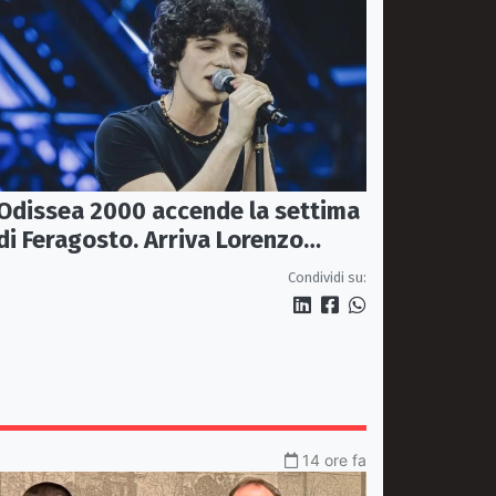
Odissea 2000 accende la settima
di Feragosto. Arriva Lorenzo
Salvetti
Condividi su:
14 ore fa