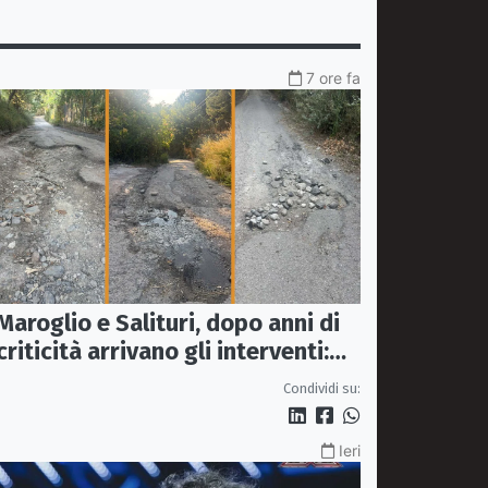
7 ore fa
Maroglio e Salituri, dopo anni di
criticità arrivano gli interventi:
lavori entro ottobre
Condividi su:
Ieri