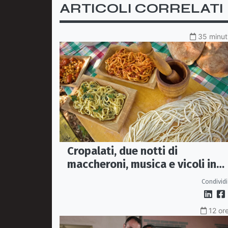
ARTICOLI CORRELATI
35 minuti
Cropalati, due notti di
maccheroni, musica e vicoli in
festa: torna la Sagra
Condividi
12 ore