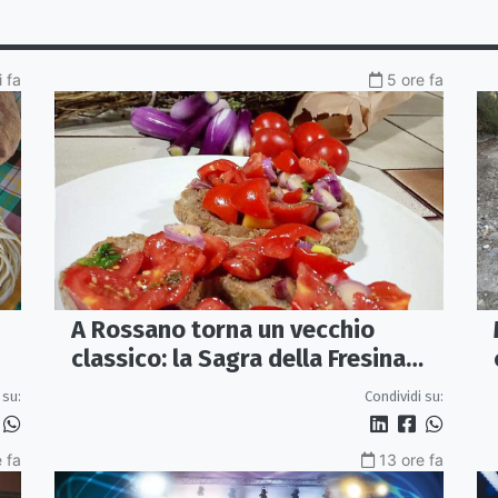
 fa
5 ore fa
A Rossano torna un vecchio
classico: la Sagra della Fresina
Conzata
Condividi su:
 su:
 fa
13 ore fa