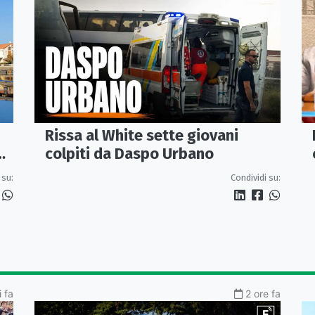
Rissa al White sette giovani
colpiti da Daspo Urbano
 su:
Condividi su:
i fa
2 ore fa