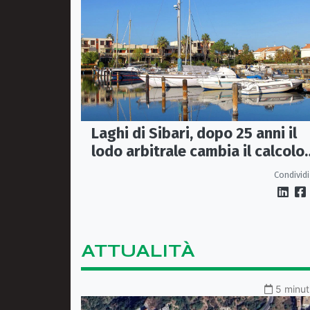
Laghi di Sibari, dopo 25 anni il
lodo arbitrale cambia il calcolo
dei contributi associativi
Condividi
ATTUALITÀ
5 minut