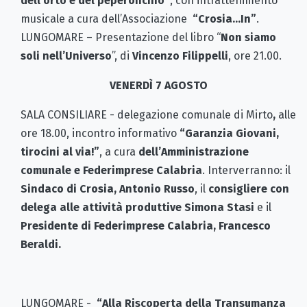
dell’orto e del peperoncino”
, con intrattenimento
musicale a cura dell’Associazione
“Crosia…In”
.
LUNGOMARE – Presentazione del libro “
Non siamo
soli nell’Universo
”, di
Vincenzo Filippelli
, ore 21.00.
VENERDÌ 7 AGOSTO
SALA CONSILIARE
- delegazione comunale di Mirto
,
alle
ore 18.00,
incontro informativo
“Garanzia Giovani,
tirocini al via!”
, a cura
dell’Amministrazione
comunale e Federimprese Calabria
. Interverranno: il
Sindaco di Crosia, Antonio Russo
, il
consigliere con
delega alle attività produttive Simona Stasi
e il
Presidente di Federimprese Calabria, Francesco
Beraldi.
LUNGOMARE -
“Alla Riscoperta della Transumanza