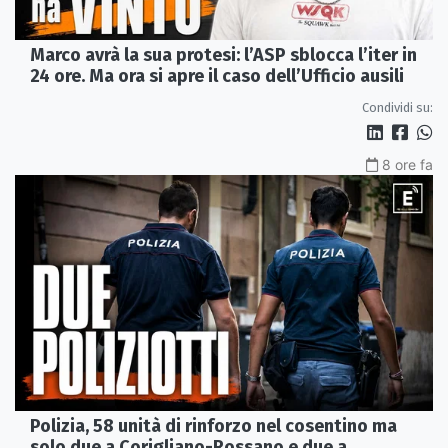
Marco avrà la sua protesi: l’ASP sblocca l’iter in
24 ore. Ma ora si apre il caso dell’Ufficio ausili
Condividi su:
8 ore fa
Polizia, 58 unità di rinforzo nel cosentino ma
solo due a Corigliano-Rossano e due a