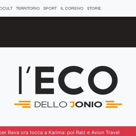
OCULT
TERRITORIO
SPORT
IL CORSIVO
STORIE
per Rava ora tocca a Karima: poi Raiz e Avion Travel