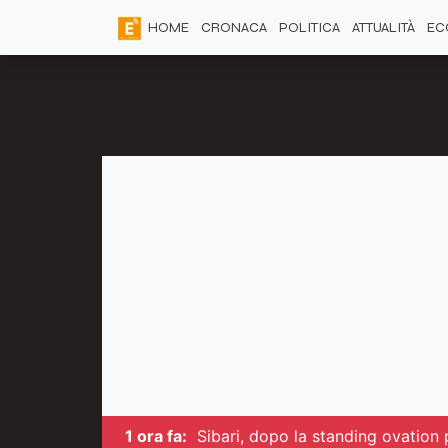
HOME
CRONACA
POLITICA
ATTUALITÀ
EC
1 ora fa:
Sibari, dopo la standing ovation 