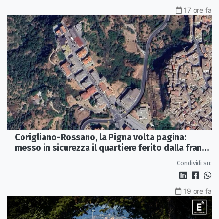
17 ore fa
Corigliano-Rossano, la Pigna volta pagina:
messo in sicurezza il quartiere ferito dalla frana
del 2015
Condividi su:
19 ore fa