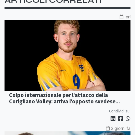
ARTICOLI CORRELATI
Ieri
Colpo internazionale per l'attacco della
Corigliano Volley: arriva l'opposto svedese
Johan Gruvaeus
Condividi su:
2 giorni fa