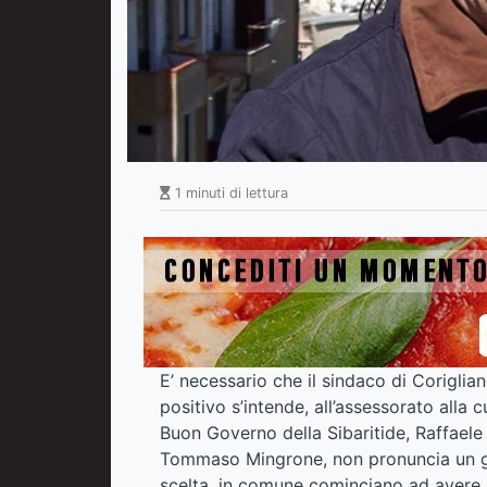
1 minuti di lettura
E’ necessario che il sindaco di Coriglia
positivo s’intende, all’assessorato alla c
Buon Governo della Sibaritide, Raffaele
Tommaso Mingrone, non pronuncia un giu
scelta, in comune cominciano ad avere sp