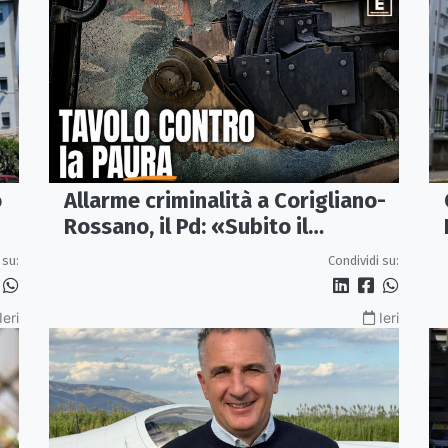
o
Allarme criminalità a Corigliano-
Rossano, il Pd: «Subito il
Comitato per la Sicurezza»
 su:
Condividi su:
Ieri
Ieri