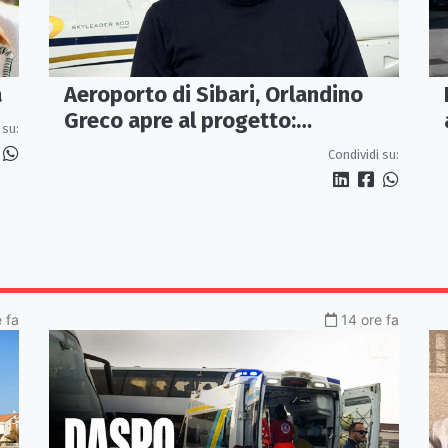
Aeroporto di Sibari, Orlandino
a
Greco apre al progetto:
 su:
«Proposta credibile da
Condividi su:
approfondire»
e fa
14 ore fa