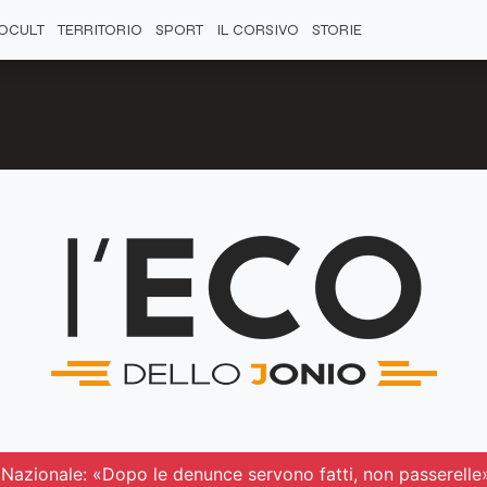
OCULT
TERRITORIO
SPORT
IL CORSIVO
STORIE
o Nazionale: «Dopo le denunce servono fatti, non passerelle