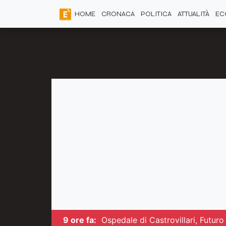
HOME
CRONACA
POLITICA
ATTUALITÀ
EC
9 ore fa:
Ospedale di Castrovillari, Futur