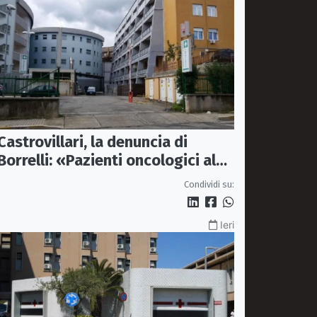
Castrovillari, la denuncia di
Borrelli: «Pazienti oncologici al
caldo e senza sedie»
Condividi su:
Ieri