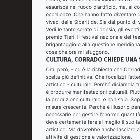
esaurisce nel fuoco d’artificio, ma, al c
eccellenze. Che hanno fatto diventare qu
vivaci della Sibaritide. Sia dal punto d
Vedi le tante serate di poesia, gli eventi
premio Tieri, il festival nazionale del t
brigantaggio e alla questione meridiona
cose che ora mi sfuggono.
CULTURA, CORRADO CHIEDE UNA S
Ora, però, - ed è la richiesta che Corra
scelta più definitiva. Che focalizzi l’at
artistico - culturale. Perché diciamola 
è produrre manifestazioni culturali. Piu
la produzione culturale, e non solo. Sop
misura crescente. Perché è illusorio pe
necessarie per gestire l’enorme quantità 
deve certamente fare al meglio il suo l
artistico. Ma dovrebbe anche lasciare ai
attività di gestione e valorizzazione.