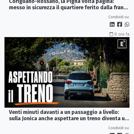
Corigliano-Rossano, la Pigna volta pagina:
messo in sicurezza il quartiere ferito dalla frana
del 2015
Condividi su:
9 ore fa
Venti minuti davanti a un passaggio a livello:
sulla Jonica anche aspettare un treno diventa un
viaggio
Condividi su: