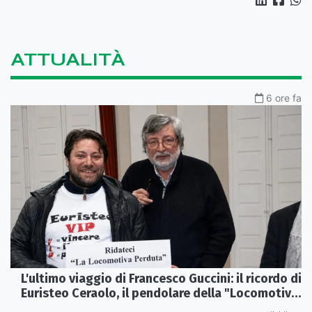
ATTUALITÀ
6 ore fa
L'ultimo viaggio di Francesco Guccini: il ricordo di
Euristeo Ceraolo, il pendolare della "Locomotiva
Perduta"