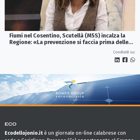
Fiumi nel Cosentino, Scutellà (M5S) incalza la
Regione: «La prevenzione si faccia prima delle
alluvioni»
Condividi su:
ECO
Ecodellojonio.it
è un giornale on-line calabrese con