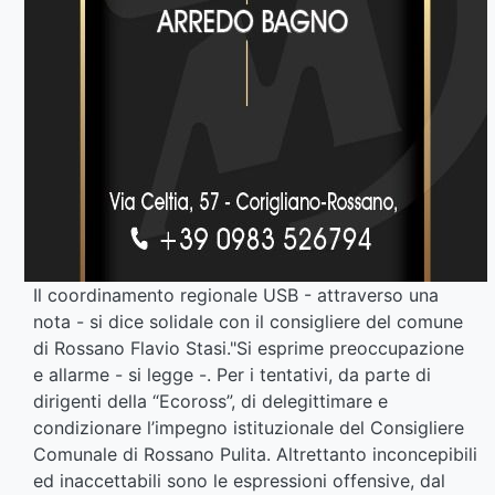
Il coordinamento regionale USB - attraverso una
nota - si dice solidale con il consigliere del comune
di Rossano Flavio Stasi."Si esprime preoccupazione
e allarme - si legge -. Per i tentativi, da parte di
dirigenti della “Ecoross”, di delegittimare e
condizionare l’impegno istituzionale del Consigliere
Comunale di Rossano Pulita. Altrettanto inconcepibili
ed inaccettabili sono le espressioni offensive, dal