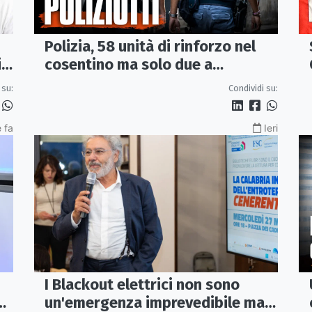
Polizia, 58 unità di rinforzo nel
cosentino ma solo due a
i
Corigliano-Rossano e due a
Condividi su:
 su:
Castrovillari
 fa
Ieri
I Blackout elettrici non sono
un'emergenza imprevedibile ma