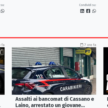
fragilità della rete
 su:
Condividi su:
 fa
7 ore fa
Assalti ai bancomat di Cassano e
Laino, arrestato un giovane