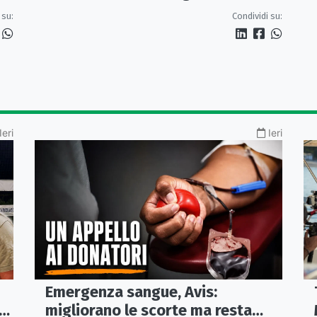
pugliese
 su:
Condividi su:
Ieri
Ieri
Emergenza sangue, Avis:
ia
migliorano le scorte ma resta