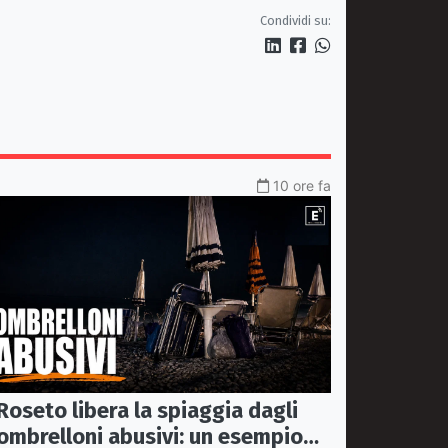
sanità che rimanda
Condividi su:
10 ore fa
Roseto libera la spiaggia dagli
ombrelloni abusivi: un esempio