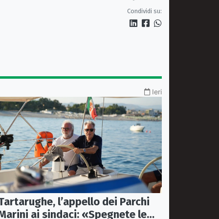
per tutto il litorale ionico
Condividi su:
Ieri
Tartarughe, l’appello dei Parchi
Marini ai sindaci: «Spegnete le