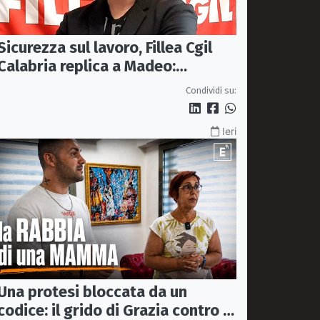
Sicurezza sul lavoro, Fillea Cgil
Calabria replica a Madeo:
«Servono controlli, non incentivi
Condividi su:
alle imprese»
Ieri
Una protesi bloccata da un
codice: il grido di Grazia contro la