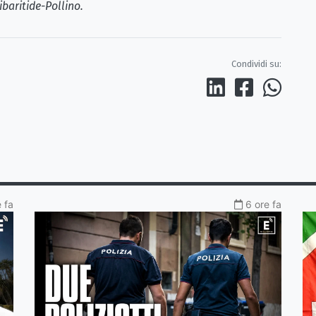
ibaritide-Pollino.
Condividi su:
e fa
6 ore fa