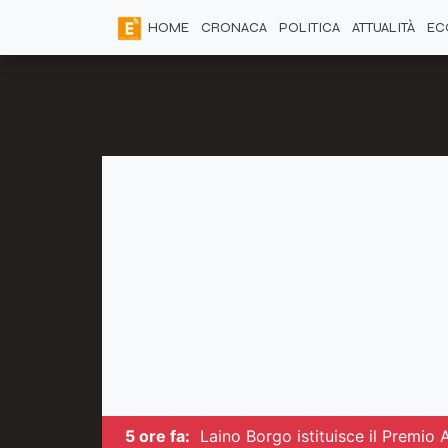
HOME
CRONACA
POLITICA
ATTUALITÀ
EC
5 ore fa:
Laino Borgo istituisce il Premio 