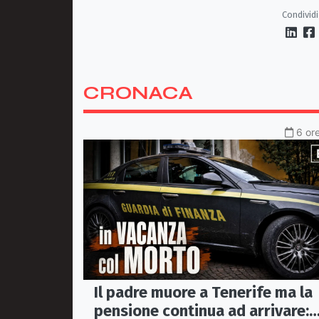
mezzi dedicati per garantire
Condividi
soccorsi tempestivi»
CRONACA
6 ore
Il padre muore a Tenerife ma la
pensione continua ad arrivare: