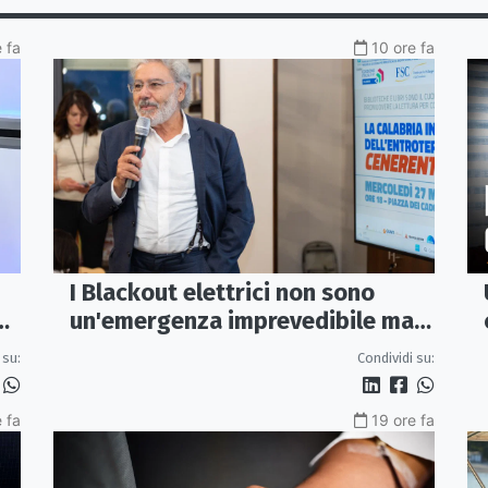
 fa
10 ore fa
I Blackout elettrici non sono
un'emergenza imprevedibile ma
fragilità della rete
 su:
Condividi su:
 fa
19 ore fa