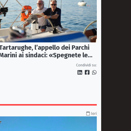
Tartarughe, l’appello dei Parchi
Marini ai sindaci: «Spegnete le
luci vicino ai nidi»
Condividi su:
Ieri