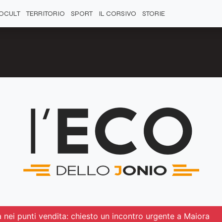
OCULT
TERRITORIO
SPORT
IL CORSIVO
STORIE
à nei punti vendita: chiesto un incontro urgente a Maiora