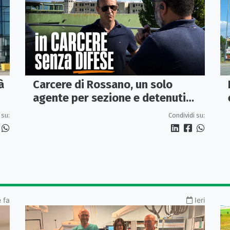
Carcere di Rossano, un solo
à
agente per sezione e detenuti
psichiatrici senza cure: «La
Condividi su:
 su:
sicurezza è venuta meno» |
VIDEO
 fa
Ieri