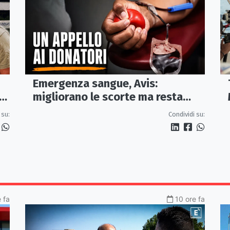
Emergenza sangue, Avis:
ia
migliorano le scorte ma resta
alta l'attenzione sul gruppo A Rh+
 su:
Condividi su:
 fa
10 ore fa