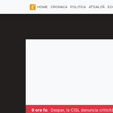
HOME
CRONACA
POLITICA
ATTUALITÀ
EC
9 ore fa:
Despar, la CISL denuncia criticit