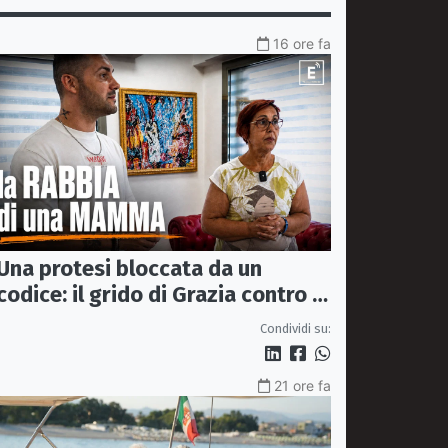
16 ore fa
Una protesi bloccata da un
codice: il grido di Grazia contro la
sanità che rimanda
Condividi su:
21 ore fa