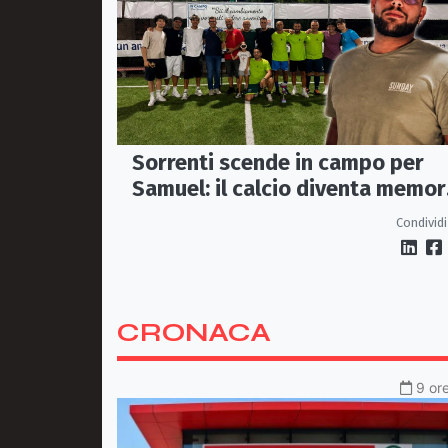
Sorrenti scende in campo per
Samuel: il calcio diventa memor
condivisa
Condividi
CRONACA
9 ore