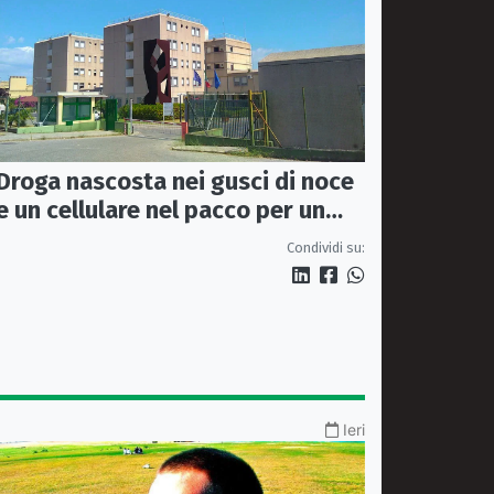
Droga nascosta nei gusci di noce
e un cellulare nel pacco per un
detenuto: sequestro nel carcere
Condividi su:
di Rossano
Ieri