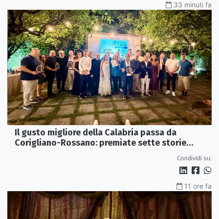
33 minuti fa
Il gusto migliore della Calabria passa da
Corigliano-Rossano: premiate sette storie
d’eccellenza
Condividi su:
11 ore fa