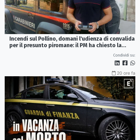
Incendi sul Pollino, domani l'udienza di convalida
per il presunto piromane: il PM ha chiesto la
misura in carcere
Condividi su:
20 ore fa