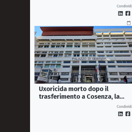
detenuto: sequestro nel carcer
Condividi
di Rossano
Uxoricida morto dopo il
trasferimento a Cosenza, la
Procura apre un’inchiesta
Condividi