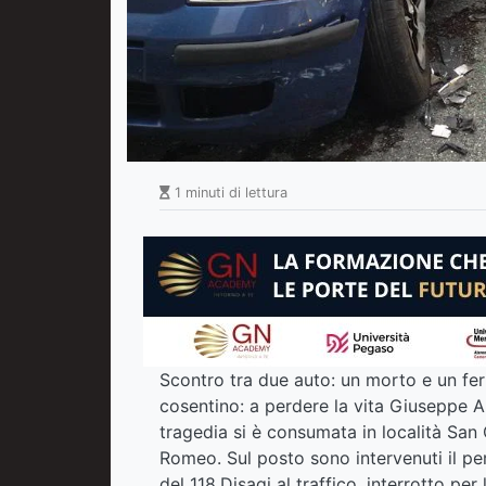
1 minuti di lettura
Scontro tra due auto: un morto e un fe
cosentino: a perdere la vita Giuseppe A
tragedia si è consumata in località San 
Romeo. Sul posto sono intervenuti il per
del 118.Disagi al traffico, interrotto pe