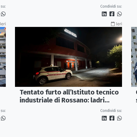
e
(presunto) piromane di Morano
 su:
Condividi su:
Ieri
Ieri
Tentato furto all’Istituto tecnico
industriale di Rossano: ladri
messi in fuga dalla vigilanza
 su:
Condividi su: