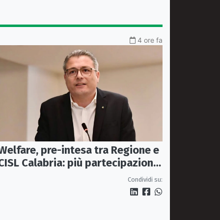
4 ore fa
Welfare, pre-intesa tra Regione e
CISL Calabria: più partecipazione
nelle politiche sociali
Condividi su: