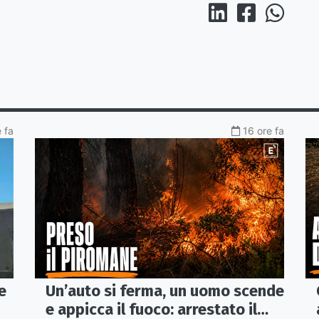
 fa
16 ore fa
e
Un’auto si ferma, un uomo scende
e appicca il fuoco: arrestato il