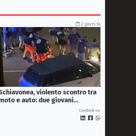
2 giorni fa
Schiavonea, violento scontro tra
moto e auto: due giovani
finiscono in ospedale
Condividi su: