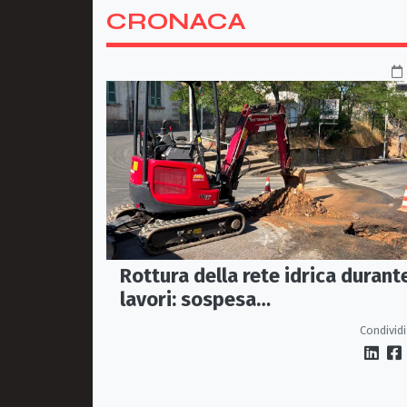
CRONACA
Rottura della rete idrica durante
lavori: sospesa
temporaneamente l'erogazione
Condividi
nel centro storico di Rossano