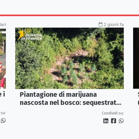
Ieri
2 giorni fa
 i
Piantagione di marijuana
nascosta nel bosco: sequestrate
53 piante
 su:
Condividi su: