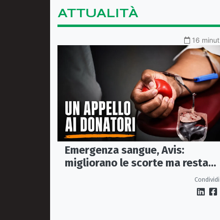
ATTUALITÀ
16 minuti
Emergenza sangue, Avis:
migliorano le scorte ma resta
alta l'attenzione sul gruppo A R
Condividi