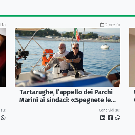
 fa
2 ore fa
Tartarughe, l’appello dei Parchi
Marini ai sindaci: «Spegnete le
h+
luci vicino ai nidi»
 su:
Condividi su: