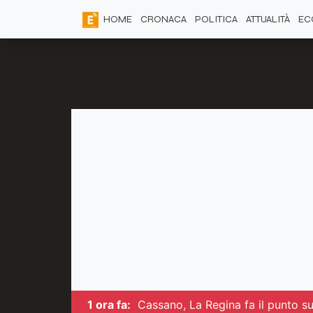
HOME
CRONACA
POLITICA
ATTUALITÀ
EC
1 ora fa:
Cassano, La Regina fa il punto su