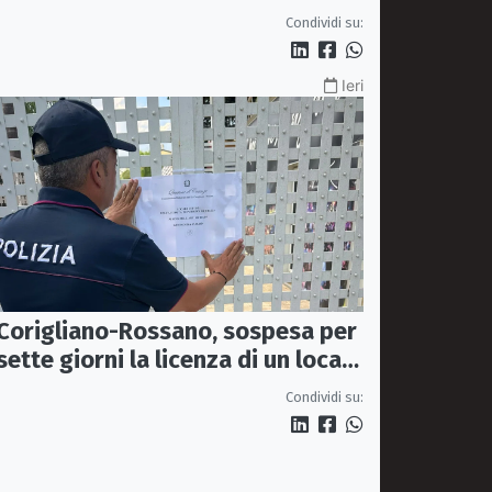
indagano i Carabinieri
Condividi su:
Ieri
Corigliano-Rossano, sospesa per
sette giorni la licenza di un locale
dopo una maxi rissa
Condividi su: