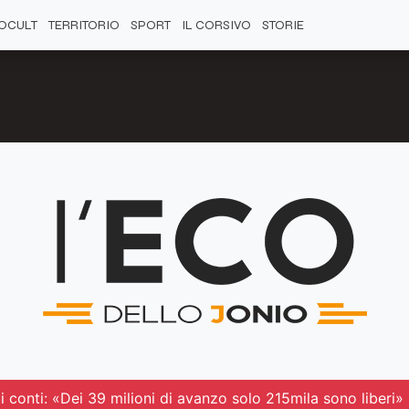
OCULT
TERRITORIO
SPORT
IL CORSIVO
STORIE
i conti: «Dei 39 milioni di avanzo solo 215mila sono liberi»