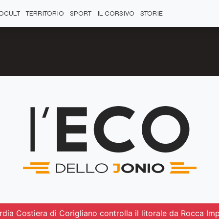
OCULT
TERRITORIO
SPORT
IL CORSIVO
STORIE
dia Costiera di Corigliano controlla il litorale da Rocca Impe