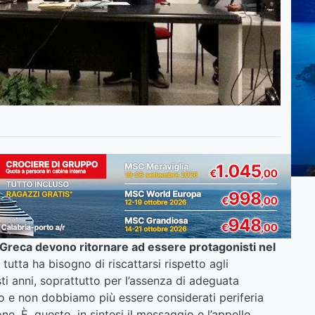
ila Greca devono ritornare ad essere protagonisti nel
tutta ha bisogno di riscattarsi rispetto agli
sti anni, soprattutto per l’assenza di adeguata
 e non dobbiamo più essere considerati periferia
e. È, questo, in sintesi il messaggio e l’appello