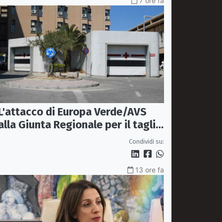
7 ore fa
L'attacco di Europa Verde/AVS
alla Giunta Regionale per il taglio
del'emodinamica di Rossano
Condividi su:
13 ore fa