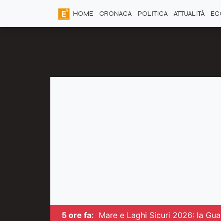
HOME
CRONACA
POLITICA
ATTUALITÀ
EC
5 ore fa:
Mare e Laghi Sicuri 2026: la Guar