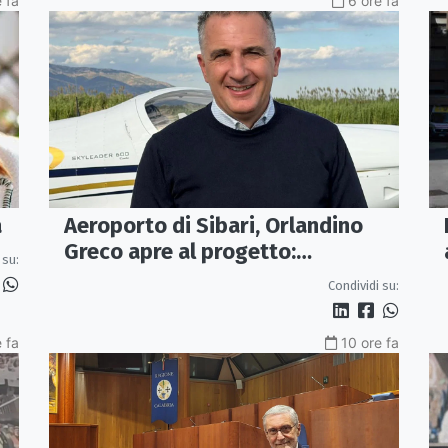
 fa
6 ore fa
Aeroporto di Sibari, Orlandino
a
Greco apre al progetto:
 su:
«Proposta credibile da
Condividi su:
approfondire»
 fa
10 ore fa