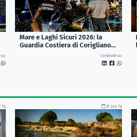
Mare e Laghi Sicuri 2026: la
Guardia Costiera di Corigliano
controlla il litorale da Rocca
 su:
Condividi su:
Imperiale a Cariati.
 fa
9 ore fa