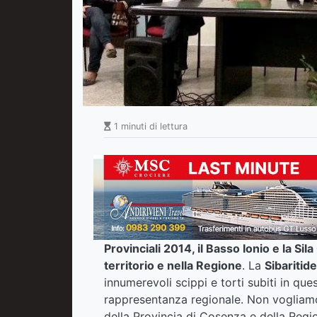
1 minuti di lettura
Provinciali 2014, il Basso Ionio e la S
territorio e nella Regione
. La
Sibaritide
innumerevoli scippi e torti subiti in que
rappresentanza regionale. Non vogliamo
della Provincia di Cosenza e della Region