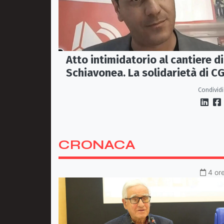
Atto intimidatorio al cantiere di
Schiavonea. La solidarietà di CG
e Fillea a Roberto Rugna
Condividi
CRONACA
4 ore