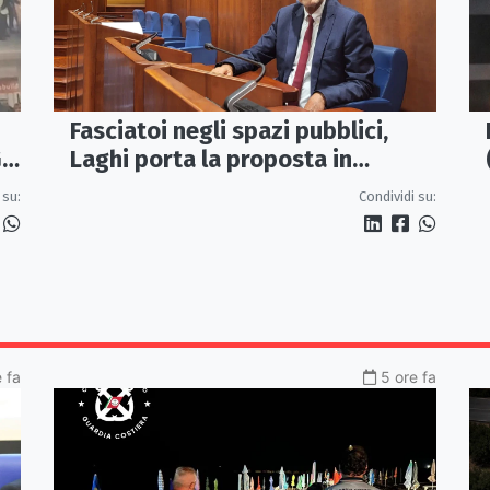
Fasciatoi negli spazi pubblici,
Laghi porta la proposta in
IL
Regione: «Una Calabria a misura
Condividi su:
 su:
di famiglie»
 fa
5 ore fa