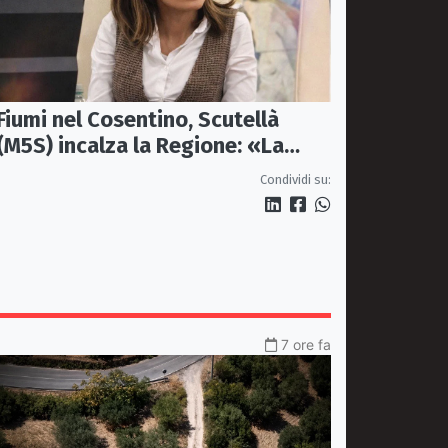
Fiumi nel Cosentino, Scutellà
(M5S) incalza la Regione: «La
prevenzione si faccia prima delle
Condividi su:
alluvioni»
7 ore fa