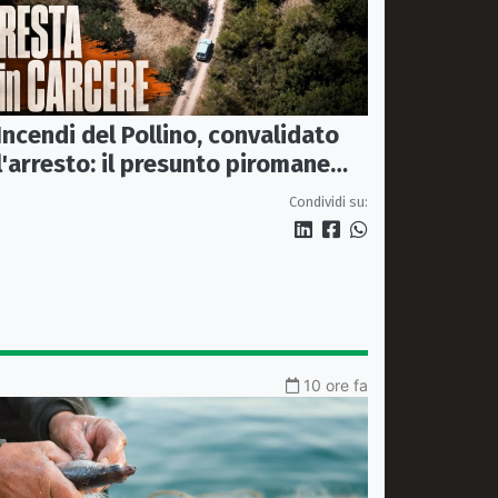
Incendi del Pollino, convalidato
l'arresto: il presunto piromane
resta in carcere
Condividi su:
10 ore fa