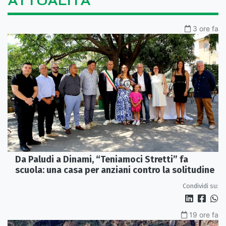
ATTUALITÀ
3 ore fa
Da Paludi a Dinami, “Teniamoci Stretti” fa
scuola: una casa per anziani contro la solitudine
Condividi su:
19 ore fa