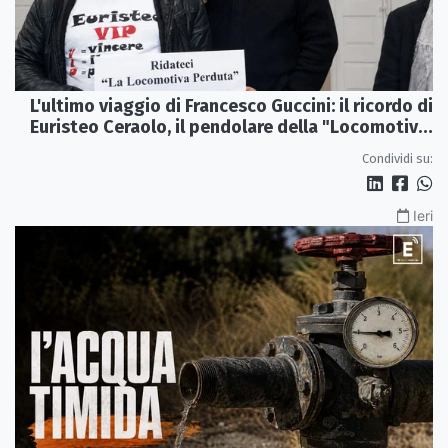
L'ultimo viaggio di Francesco Guccini: il ricordo di
Euristeo Ceraolo, il pendolare della "Locomotiva
Perduta"
Condividi su:
Ieri